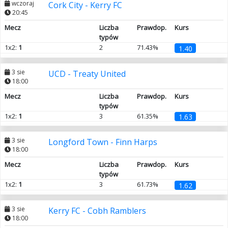
wczoraj
Cork City - Kerry FC
20:45
Mecz
Liczba
Prawdop.
Kurs
typów
1x2:
1
2
71.43%
1.40
3 sie
UCD - Treaty United
18:00
Mecz
Liczba
Prawdop.
Kurs
typów
1x2:
1
3
61.35%
1.63
3 sie
Longford Town - Finn Harps
18:00
Mecz
Liczba
Prawdop.
Kurs
typów
1x2:
1
3
61.73%
1.62
3 sie
Kerry FC - Cobh Ramblers
18:00