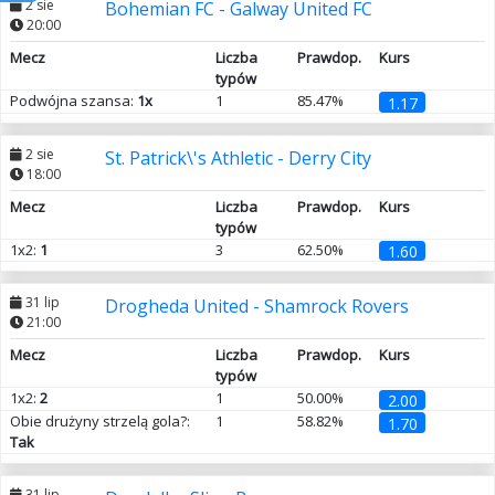
2 sie
Bohemian FC - Galway United FC
20:00
Mecz
Liczba
Prawdop.
Kurs
typów
Podwójna szansa:
1x
1
85.47%
1.17
2 sie
St. Patrick\'s Athletic - Derry City
18:00
Mecz
Liczba
Prawdop.
Kurs
typów
1x2:
1
3
62.50%
1.60
31 lip
Drogheda United - Shamrock Rovers
21:00
Mecz
Liczba
Prawdop.
Kurs
typów
1x2:
2
1
50.00%
2.00
Obie drużyny strzelą gola?:
1
58.82%
1.70
Tak
31 lip