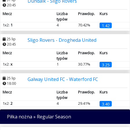
Dundalk - Sligo Rovers
20:45
Mecz
Liczba
Prawdop.
Kurs
typów
1x2:
1
4
70.42%
1.42
25 lip
Sligo Rovers - Drogheda United
20:45
Mecz
Liczba
Prawdop.
Kurs
typów
1x2:
x
1
30.77%
3.25
25 lip
Galway United FC - Waterford FC
18:00
Mecz
Liczba
Prawdop.
Kurs
typów
1x2:
2
4
29.41%
3.40
Piłka nożna
»
Regular Season