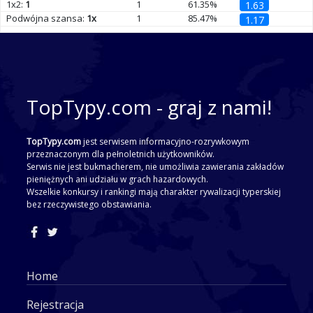
1x2:
1
1
61.35%
1.63
Podwójna szansa:
1x
1
85.47%
1.17
TopTypy.com - graj z nami!
TopTypy.com
jest serwisem informacyjno-rozrywkowym
przeznaczonym dla pełnoletnich użytkowników.
Serwis nie jest bukmacherem, nie umożliwia zawierania zakładów
pieniężnych ani udziału w grach hazardowych.
Wszelkie konkursy i rankingi mają charakter rywalizacji typerskiej
bez rzeczywistego obstawiania.
Home
Rejestracja