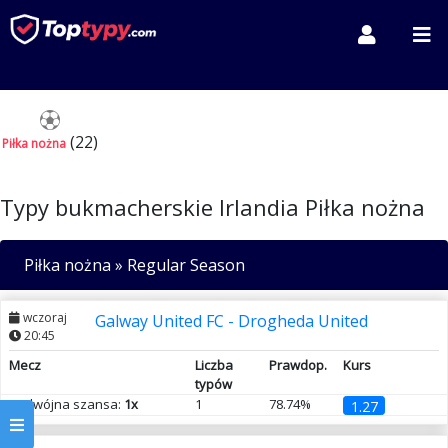
(22)
Piłka nożna
Typy bukmacherskie Irlandia Piłka nożna
Piłka nożna
»
Regular Season
wczoraj
Galway United FC - Drogheda United
20:45
Mecz
Liczba
Prawdop.
Kurs
typów
Podwójna szansa:
1x
1
78.74%
1.27