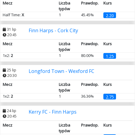
Mecz
Liczba
Prawdop.
Kurs
typów
Half Time:
X
1
45.45%
2.20
31 lip
Finn Harps - Cork City
20:45
Mecz
Liczba
Prawdop.
Kurs
typów
1x2:
2
1
80.00%
1.25
25 lip
Longford Town - Wexford FC
20:30
Mecz
Liczba
Prawdop.
Kurs
typów
1x2:
2
1
36.36%
2.75
24 lip
Kerry FC - Finn Harps
20:45
Mecz
Liczba
Prawdop.
Kurs
typów