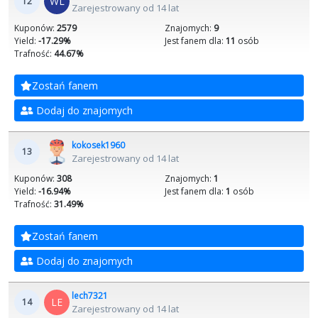
WL
12
Zarejestrowany od 14 lat
Kuponów:
2579
Znajomych:
9
Yield:
-17.29%
Jest fanem dla:
11
osób
Trafność:
44.67%
Zostań fanem
Dodaj do znajomych
kokosek1960
13
Zarejestrowany od 14 lat
Kuponów:
308
Znajomych:
1
Yield:
-16.94%
Jest fanem dla:
1
osób
Trafność:
31.49%
Zostań fanem
Dodaj do znajomych
lech7321
LE
14
Zarejestrowany od 14 lat