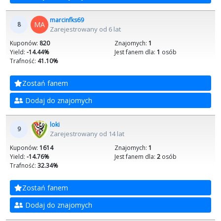
marcinfks69
MA
8
Zarejestrowany od 6 lat
Kuponów:
820
Znajomych:
1
Yield:
-14.44%
Jest fanem dla:
1
osób
Trafność:
41.10%
Zostań fanem
Dodaj do znajomych
loki
9
Zarejestrowany od 14 lat
Kuponów:
1614
Znajomych:
1
Yield:
-14.76%
Jest fanem dla:
2
osób
Trafność:
32.34%
Zostań fanem
Dodaj do znajomych