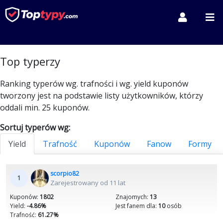
Top typerzy
Ranking typerów wg. trafności i wg. yield kuponów
tworzony jest na podstawie listy użytkowników, którzy
oddali min. 25 kuponów.
Sortuj typerów wg:
Yield
Trafność
Kuponów
Fanow
Formy
scorpio82
1
Zarejestrowany od 11 lat
Kuponów:
1802
Znajomych:
13
Yield:
-4.86%
Jest fanem dla:
10
osób
Trafność:
61.27%