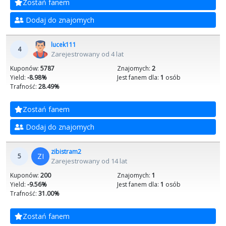
Zostań fanem
Dodaj do znajomych
lucek111
4
Zarejestrowany od 4 lat
Kuponów:
5787
Znajomych:
2
Yield:
-8.98%
Jest fanem dla:
1
osób
Trafność:
28.49%
Zostań fanem
Dodaj do znajomych
zibistram2
ZI
5
Zarejestrowany od 14 lat
Kuponów:
200
Znajomych:
1
Yield:
-9.56%
Jest fanem dla:
1
osób
Trafność:
31.00%
Zostań fanem