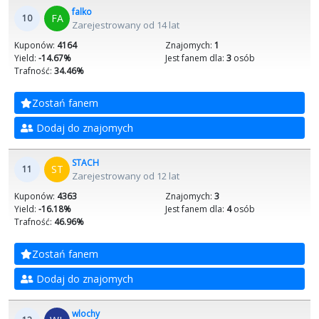
falko
FA
10
Zarejestrowany od 14 lat
Kuponów:
4164
Znajomych:
1
Yield:
-14.67%
Jest fanem dla:
3
osób
Trafność:
34.46%
Zostań fanem
Dodaj do znajomych
STACH
ST
11
Zarejestrowany od 12 lat
Kuponów:
4363
Znajomych:
3
Yield:
-16.18%
Jest fanem dla:
4
osób
Trafność:
46.96%
Zostań fanem
Dodaj do znajomych
wlochy