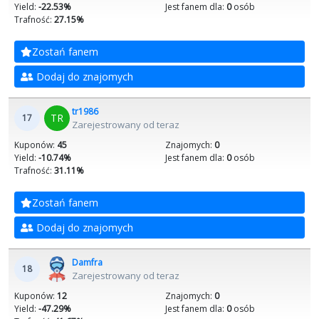
Yield:
-22.53%
Jest fanem dla:
0
osób
Trafność:
27.15%
Zostań fanem
Dodaj do znajomych
tr1986
TR
17
Zarejestrowany od teraz
Kuponów:
45
Znajomych:
0
Yield:
-10.74%
Jest fanem dla:
0
osób
Trafność:
31.11%
Zostań fanem
Dodaj do znajomych
Damfra
18
Zarejestrowany od teraz
Kuponów:
12
Znajomych:
0
Yield:
-47.29%
Jest fanem dla:
0
osób