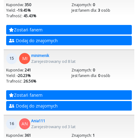
Kuponów:
350
Znajomych:
0
Yield:
-19.45%
Jest fanem dla:
3
osób
Trafność:
45.43%
Zostań fanem
Dodaj do znajomych
minimenik
MI
15
Zarejestrowany od 8 lat
Kuponów:
241
Znajomych:
0
Yield:
-20.23%
Jest fanem dla:
0
osób
Trafność:
26.56%
Zostań fanem
Dodaj do znajomych
Ania111
AN
16
Zarejestrowany od 3 lat
Kuponów:
361
Znajomych:
1