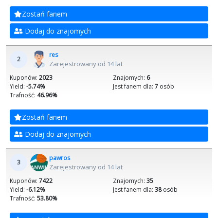
Zostań fanem
Dodaj do znajomych
res
2
Zarejestrowany od 14 lat
Kuponów:
2023
Znajomych:
6
Yield:
-5.74%
Jest fanem dla:
7
osób
Trafność:
46.96%
Zostań fanem
Dodaj do znajomych
pawros
3
Zarejestrowany od 14 lat
Kuponów:
7422
Znajomych:
35
Yield:
-6.12%
Jest fanem dla:
38
osób
Trafność:
53.80%