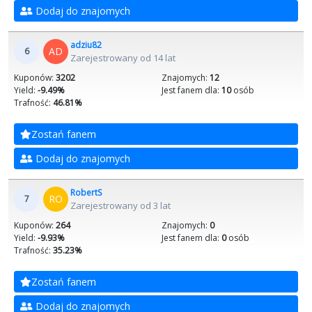
Dodaj do znajomych
adziu82
AD
6
Zarejestrowany od 14 lat
Kuponów:
3202
Znajomych:
12
Yield:
-9.49%
Jest fanem dla:
10
osób
Trafność:
46.81%
Zostań fanem
Dodaj do znajomych
RobertS
RO
7
Zarejestrowany od 3 lat
Kuponów:
264
Znajomych:
0
Yield:
-9.93%
Jest fanem dla:
0
osób
Trafność:
35.23%
Zostań fanem
Dodaj do znajomych