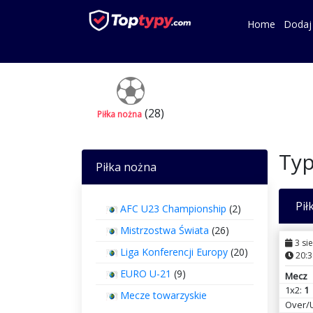
Home
Dodaj
(28)
Piłka nożna
Typ
Piłka nożna
Pił
AFC U23 Championship
(2)
Mistrzostwa Świata
(26)
3 sie
Liga Konferencji Europy
(20)
20:3
EURO U-21
(9)
Mecz
1x2:
1
Mecze towarzyskie
Over/U