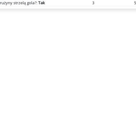
rużyny strzelą gola?:
Tak
3