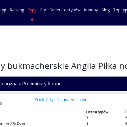
 typ
Ranking
Typy
Gry
Generator typów
Kupony
Blog
Top ty
y bukmacherskie Anglia Piłka n
ka nożna
»
Preliminary Round
York City - Crawley Town
0
Liczba typów
3
nder 2.5:
Over
1