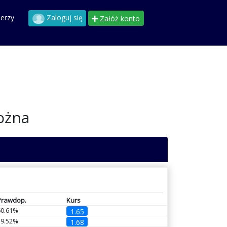
perzy
Zaloguj się
Załóż konto
ożna
Prawdop.
Kurs
60.61%
1.65
59.52%
1.68