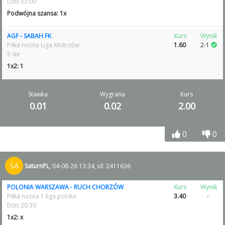
Dziś 03:00
Podwójna szansa: 1x
AGF - SABAH FK
Kurs
Wynik
Piłka nożna Liga Mistrzów
1.60
2-1
5 sie
1x2: 1
Stawka
Wygrana
Kurs
0.01
0.02
2.00
0
0
SA
SaturnPL
, 04-08-26 13:34, id: 2411636
POLONIA WARSZAWA - RUCH CHORZÓW
Kurs
Wynik
Piłka nożna 1 liga polska
3.40
-
Dziś 20:30
1x2: x