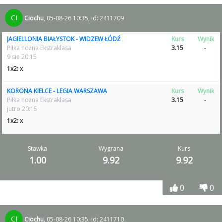
CI
Ciochu
, 05-08-26 10:35, id: 2411709
JAGIELLONIA BIAŁYSTOK - WIDZEW ŁÓDŹ
Kurs
Wynik
Piłka nożna Ekstraklasa
3.15
-
9 sie 20:15
1x2: x
KORONA KIELCE - LEGIA WARSZAWA
Kurs
Wynik
Piłka nożna Ekstraklasa
3.15
-
jutro 20:15
1x2: x
Stawka
Wygrana
Kurs
1.00
9.92
9.92
0
0
CI
Ciochu
, 05-08-26 10:35, id: 2411710