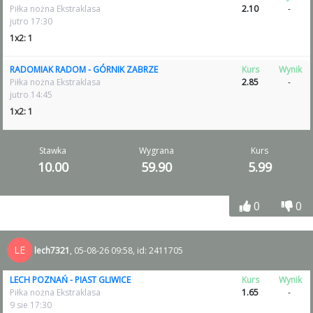
Piłka nożna Ekstraklasa
2.10
-
jutro 17:30
1x2: 1
RADOMIAK RADOM - GÓRNIK ZABRZE
Kurs
Wynik
Piłka nożna Ekstraklasa
2.85
-
jutro 14:45
1x2: 1
Stawka
Wygrana
Kurs
10.00
59.90
5.99
0
0
LE
lech7321
, 05-08-26 09:58, id: 2411705
LECH POZNAŃ - PIAST GLIWICE
Kurs
Wynik
Piłka nożna Ekstraklasa
1.65
-
9 sie 17:30