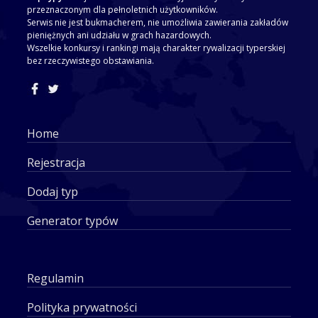
przeznaczonym dla pełnoletnich użytkowników.
Serwis nie jest bukmacherem, nie umożliwia zawierania zakładów
pieniężnych ani udziału w grach hazardowych.
Wszelkie konkursy i rankingi mają charakter rywalizacji typerskiej
bez rzeczywistego obstawiania.
Home
Rejestracja
Dodaj typ
Generator typów
Regulamin
Polityka prywatności