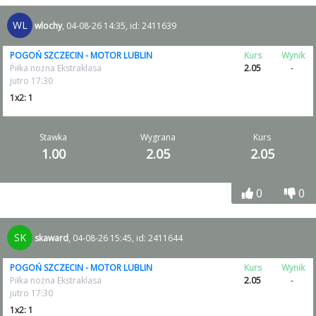
WL
wlochy
, 04-08-26 14:35, id: 2411639
POGOŃ SZCZECIN - MOTOR LUBLIN
Kurs
Wynik
Piłka nożna Ekstraklasa
2.05
-
jutro 17:30
1x2: 1
Stawka
Wygrana
Kurs
1.00
2.05
2.05
0
0
SK
skaward
, 04-08-26 15:45, id: 2411644
POGOŃ SZCZECIN - MOTOR LUBLIN
Kurs
Wynik
Piłka nożna Ekstraklasa
2.05
-
jutro 17:30
1x2: 1