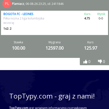
PL
Plamiacz
, 06-08-26 23:25, id: 2411846
BOGOTA FC - LEONES
Kurs
Wynik
Piłka nożna 2 liga kolumbijska
4.75
0-0
wczoraj
1x2: 2
Stawka
Wygrana
Kurs
100.00
12597.00
125.97
0
0
TopTypy.com - graj z nami!
TopTypy.com
jest serwisem informacyjno-rozrywkowym