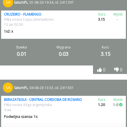
SA
SaturnPL
, 01-08-26 19:34, id: 2411397
CRUZEIRO - FLAMENGO
Kurs
Wynik
Piłka nożna Copa Libertadores
3.15
-
13 sie 02:30
1x2: x
Stawka
Wygrana
Kurs
0.01
0.03
3.15
0
0
SA
SaturnPL
, 04-08-26 13:33, id: 2411631
BERAZATEGUI - CENTRAL CORDOBA DE ROSARIO
Kurs
Wynik
Piłka nożna 4 liga argentyńska
1.20
1-0
4 sie
Podwójna szansa: 1x