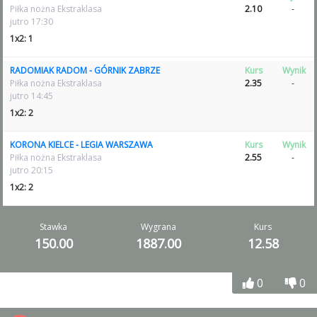
Piłka nożna Ekstraklasa
2.10
-
jutro 17:30
1x2: 1
RADOMIAK RADOM - GÓRNIK ZABRZE
Kurs
Wynik
Piłka nożna Ekstraklasa
2.35
-
jutro 14:45
1x2: 2
KORONA KIELCE - LEGIA WARSZAWA
Kurs
Wynik
Piłka nożna Ekstraklasa
2.55
-
jutro 20:15
1x2: 2
Stawka
Wygrana
Kurs
150.00
1887.00
12.58
0
0