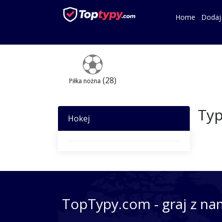
Home
Dodaj
(28)
Piłka nożna
Typ
Hokej
TopTypy.com - graj z na