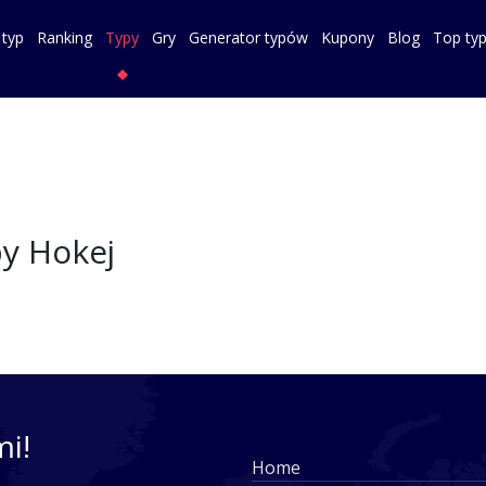
 typ
Ranking
Typy
Gry
Generator typów
Kupony
Blog
Top ty
y Hokej
mi!
Home