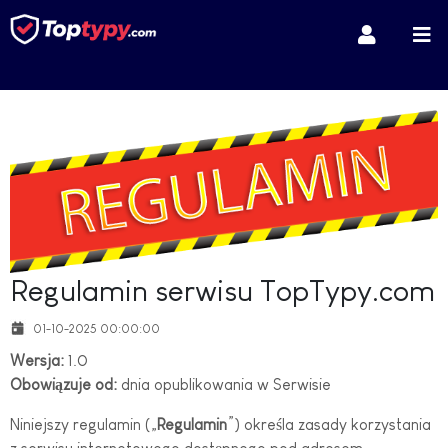
Regulamin serwisu TopTypy.com
01-10-2025 00:00:00
Wersja:
1.0
Obowiązuje od:
dnia opublikowania w Serwisie
Niniejszy regulamin („
Regulamin
”) określa zasady korzystania