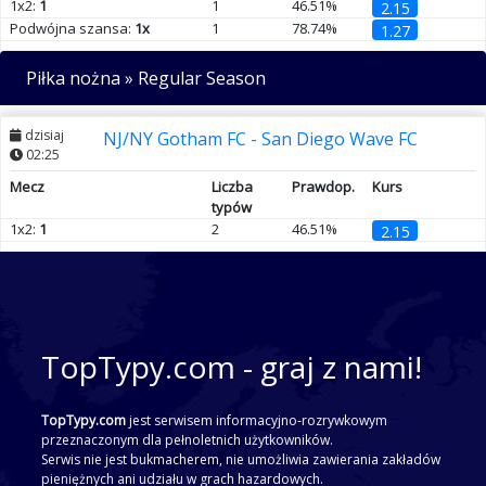
1x2:
1
1
46.51%
2.15
Podwójna szansa:
1x
1
78.74%
1.27
Piłka nożna
»
Regular Season
dzisiaj
NJ/NY Gotham FC - San Diego Wave FC
02:25
Mecz
Liczba
Prawdop.
Kurs
typów
1x2:
1
2
46.51%
2.15
TopTypy.com - graj z nami!
TopTypy.com
jest serwisem informacyjno-rozrywkowym
przeznaczonym dla pełnoletnich użytkowników.
Serwis nie jest bukmacherem, nie umożliwia zawierania zakładów
pieniężnych ani udziału w grach hazardowych.