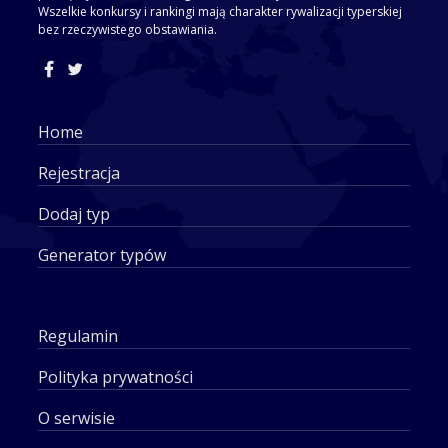
Wszelkie konkursy i rankingi mają charakter rywalizacji typerskiej
bez rzeczywistego obstawiania.
Home
Rejestracja
Dodaj typ
Generator typów
Regulamin
Polityka prywatności
O serwisie