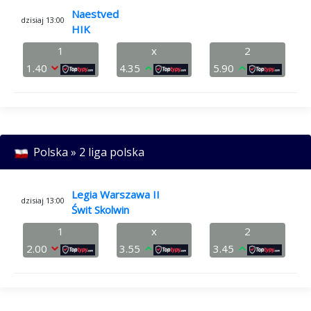
Naestved
dzisiaj 13:00
HIK
1
x
2
1.40
4.35
5.90
Polska » 2 liga polska
Legia Warszawa II
dzisiaj 13:00
Świt Skolwin
1
x
2
2.00
3.55
3.45