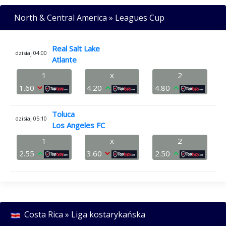
North & Central America » Leagues Cup
Real Salt Lake
dzisiaj 04:00
Atlante
1
x
2
1.60
4.20
4.80
Toluca
dzisiaj 05:10
Los Angeles FC
1
x
2
2.55
3.60
2.50
Costa Rica » Liga kostarykańska