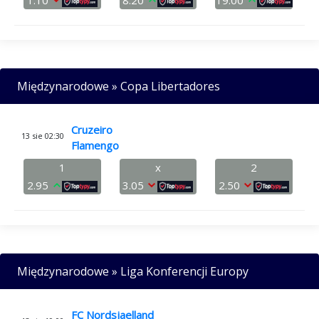
1.10
8.20
19.00
Międzynarodowe » Copa Libertadores
Cruzeiro
13 sie 02:30
Flamengo
1
x
2
2.95
3.05
2.50
Międzynarodowe » Liga Konferencji Europy
FC Nordsjaelland