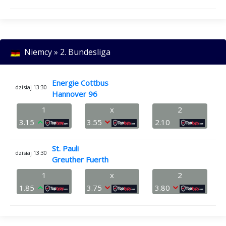
Niemcy » 2. Bundesliga
Energie Cottbus
dzisiaj 13:30
Hannover 96
1
x
2
3.15
3.55
2.10
St. Pauli
dzisiaj 13:30
Greuther Fuerth
1
x
2
1.85
3.75
3.80