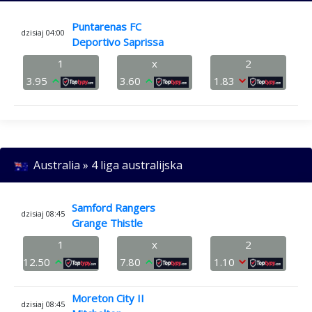
Puntarenas FC
dzisiaj 04:00
Deportivo Saprissa
1
x
2
3.95
3.60
1.83
Australia » 4 liga australijska
Samford Rangers
dzisiaj 08:45
Grange Thistle
1
x
2
12.50
7.80
1.10
Moreton City II
dzisiaj 08:45