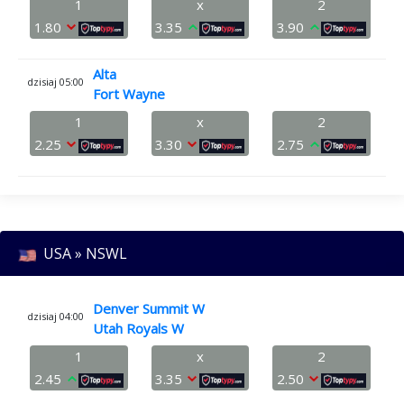
1
x
2
1.80
3.35
3.90
Alta
dzisiaj 05:00
Fort Wayne
1
x
2
2.25
3.30
2.75
USA » NSWL
Denver Summit W
dzisiaj 04:00
Utah Royals W
1
x
2
2.45
3.35
2.50