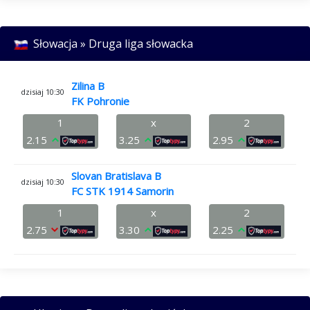
Słowacja » Druga liga słowacka
Zilina B
dzisiaj 10:30
FK Pohronie
1
x
2
2.15
3.25
2.95
Slovan Bratislava B
dzisiaj 10:30
FC STK 1914 Samorin
1
x
2
2.75
3.30
2.25