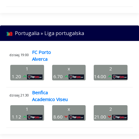
Portugalia » Liga portugalska
FC Porto
dzisiaj 19:00
Alverca
1
x
2
1.20
6.70
14.00
Benfica
dzisiaj 21:30
Academico Viseu
1
x
2
1.12
8.60
21.00