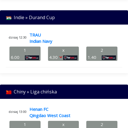
Indie » Durand Cup
TRAU
dzisiaj 12:30
Indian Navy
1
x
2
6.00
4.30
1.40
Chiny » Liga chińska
Henan FC
dzisiaj 13:00
Qingdao West Coast
1
x
2