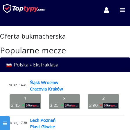
Oferta bukmacherska
Popularne mecze
Polska » Ekstraklasa
Śląsk Wrocław
dzisiaj 14:45
Cracovia Kraków
1
x
2
2.45
3.25
2.90
Lech Poznań
dzisiaj 17:30
Piast Gliwice