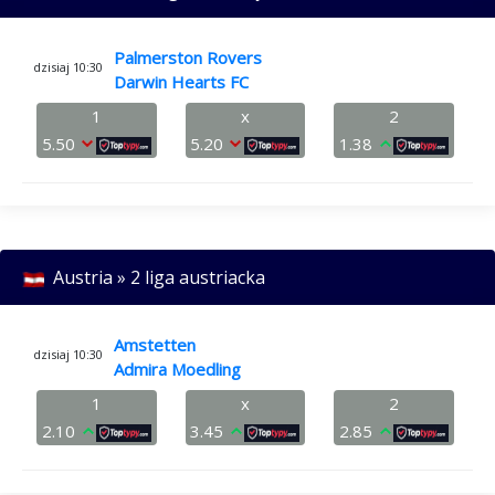
Palmerston Rovers
dzisiaj 10:30
Darwin Hearts FC
1
x
2
5.50
5.20
1.38
Austria » 2 liga austriacka
Amstetten
dzisiaj 10:30
Admira Moedling
1
x
2
2.10
3.45
2.85