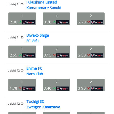
Fukushima United
dzisiaj 11:00
Kamatamare Sanuki
1
x
2
2.30
3.20
2.70
Biwako Shiga
dzisiaj 11:30
FC Gifu
1
x
2
2.55
3.15
2.50
Ehime FC
dzisiaj 12:00
Nara Club
1
x
2
1.78
3.40
3.90
Tochigi SC
dzisiaj 12:00
Zweigen Kanazawa