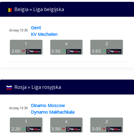
Belgia » Liga belgijska
Gent
dzisiaj 13:30
KV Mechelen
1
x
2
2.00
3.50
3.65
Rosja » Liga rosyjska
Dinamo Moscow
dzisiaj 13:30
Dynamo Makhachkala
1
x
2
2.20
3.50
3.05