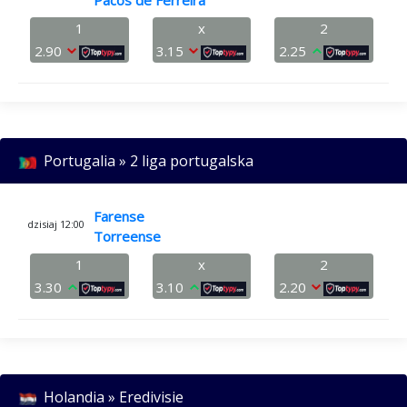
Pacos de Ferreira
1
x
2
2.90
3.15
2.25
Portugalia » 2 liga portugalska
Farense
dzisiaj 12:00
Torreense
1
x
2
3.30
3.10
2.20
Holandia » Eredivisie