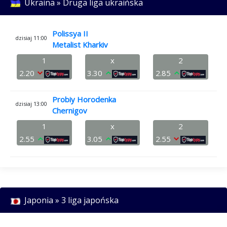
Ukraina » Druga liga ukraińska
Polissya II
dzisiaj 11:00
Metalist Kharkiv
1
x
2
2.20
3.30
2.85
Probiy Horodenka
dzisiaj 13:00
Chernigov
1
x
2
2.55
3.05
2.55
Japonia » 3 liga japońska