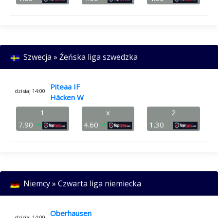
Szwecja » Źeńska liga szwedzka
Piteaa IF
dzisiaj 14:00
Häcken W
1
x
2
7.90
4.60
1.30
Niemcy » Czwarta liga niemiecka
Oberhausen
dzisiaj 14:00