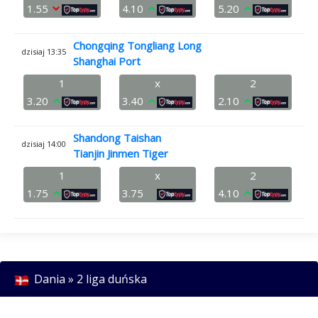
1.55
4.10
5.20
Chongqing Tongliang Long
dzisiaj 13:35
Shanghai Port
1
x
2
3.20
3.40
2.10
Shandong Taishan
dzisiaj 14:00
Tianjin Jinmen Tiger
1
x
2
1.75
3.75
4.10
Dania » 2 liga duńska