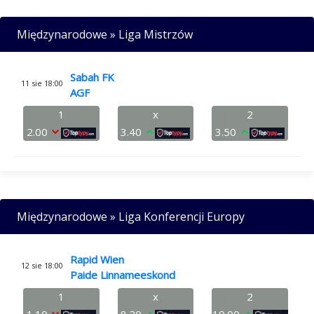
Międzynarodowe » Liga Mistrzów
Sabah FK
11 sie 18:00
AGF
1
x
2
2.00
3.40
3.50
Międzynarodowe » Liga Konferencji Europy
Rapid Wien
12 sie 18:00
Paide Linnameeskond
1
x
2