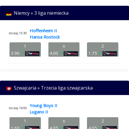
Niemcy » 3 liga niemiecka
Hoffenheim II
dzisiaj 13:30
Hansa Rostock
1
x
2
3.90
4.00
1.75
Szwajcaria » Trzecia liga szwajcarska
Young Boys II
dzisiaj 14:00
Lugano II
1
x
2
1.63
4.05
4.05