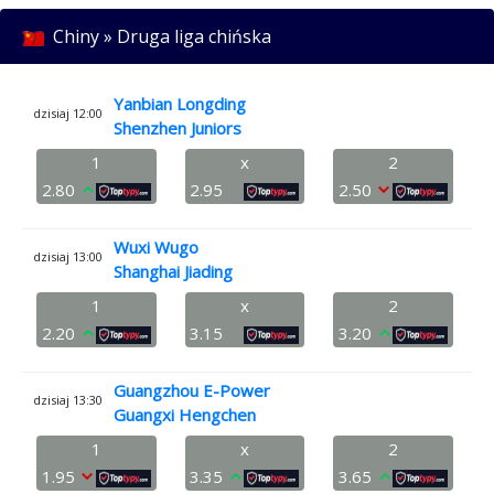
Chiny » Druga liga chińska
Yanbian Longding
dzisiaj 12:00
Shenzhen Juniors
1
x
2
2.80
2.95
2.50
Wuxi Wugo
dzisiaj 13:00
Shanghai Jiading
1
x
2
2.20
3.15
3.20
Guangzhou E-Power
dzisiaj 13:30
Guangxi Hengchen
1
x
2
1.95
3.35
3.65