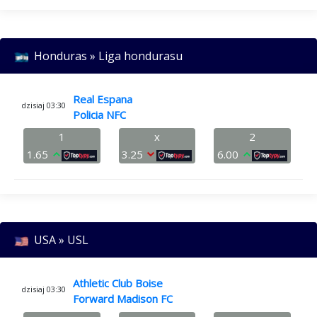
Honduras » Liga hondurasu
Real Espana
dzisiaj 03:30
Policia NFC
1
x
2
1.65
3.25
6.00
USA » USL
Athletic Club Boise
dzisiaj 03:30
Forward Madison FC