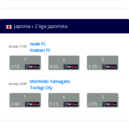
Japonia » 2 liga japońska
Iwaki FC
dzisiaj 11:00
Imabari FC
1
x
2
2.10
3.05
3.25
Montedio Yamagata
dzisiaj 12:00
Tochigi City
1
x
2
2.40
3.15
2.65