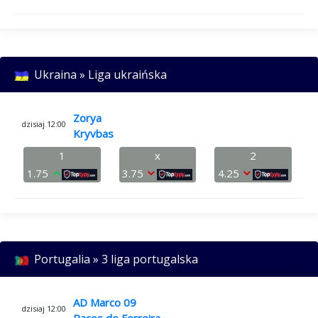
Ukraina » Liga ukraińska
Zorya
dzisiaj 12:00
Kryvbas
1
x
2
1.75
3.75
4.25
Portugalia » 3 liga portugalska
AD Marco 09
dzisiaj 12:00