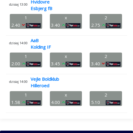
Hvidovre
dzisiaj 13:00
Esbjerg fB
1
x
2
2.40
3.40
2.75
AaB
dzisiaj 14:00
Kolding IF
1
x
2
2.00
3.45
3.40
Vejle Boldklub
dzisiaj 14:00
Hilleroed
1
x
2
1.58
4.00
5.10