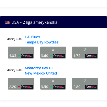
USA » 2 liga amerykańska
L.A. Blues
dzisiaj 04:00
Tampa Bay Rowdies
1
x
2
4.05
3.60
1.75
Monterey Bay F.C.
dzisiaj 04:00
New Mexico United
1
x
2
2.20
3.50
2.80