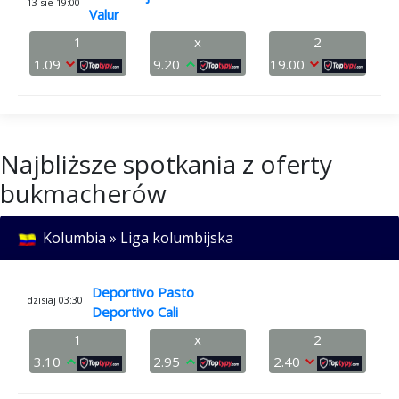
13 sie 19:00
Valur
1
x
2
1.09
9.20
19.00
Najbliższe spotkania z oferty
bukmacherów
Kolumbia » Liga kolumbijska
Deportivo Pasto
dzisiaj 03:30
Deportivo Cali
1
x
2
3.10
2.95
2.40