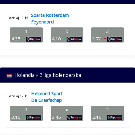
Sparta Rotterdam
dzisiaj 12:15
Feyenoord
1
x
2
4.35
4.10
1.70
Holandia » 2 liga holenderska
Helmond Sport
dzisiaj 12:15
De Graafschap
1
x
2
3.10
3.45
2.10