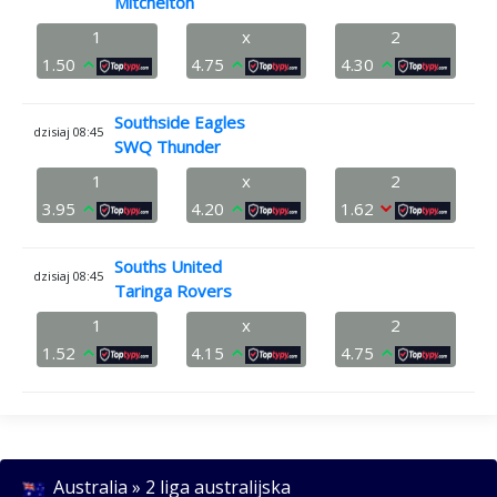
Mitchelton
1
x
2
1.50
4.75
4.30
Southside Eagles
dzisiaj 08:45
SWQ Thunder
1
x
2
3.95
4.20
1.62
Souths United
dzisiaj 08:45
Taringa Rovers
1
x
2
1.52
4.15
4.75
Australia » 2 liga australijska