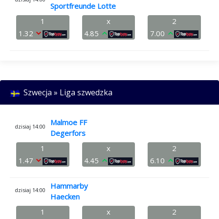
Sportfreunde Lotte
1
x
2
1.32
4.85
7.00
Szwecja » Liga szwedzka
Malmoe FF
dzisiaj 14:00
Degerfors
1
x
2
1.47
4.45
6.10
Hammarby
dzisiaj 14:00
Haecken
1
x
2