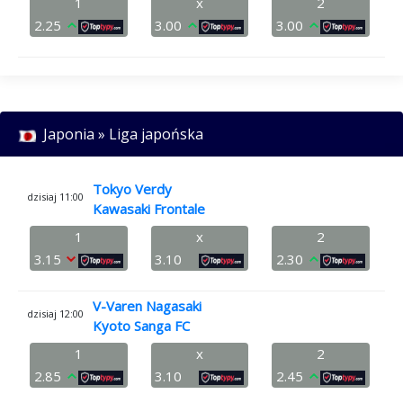
1
x
2
2.25
3.00
3.00
Japonia » Liga japońska
Tokyo Verdy
dzisiaj 11:00
Kawasaki Frontale
1
x
2
3.15
3.10
2.30
V-Varen Nagasaki
dzisiaj 12:00
Kyoto Sanga FC
1
x
2
2.85
3.10
2.45