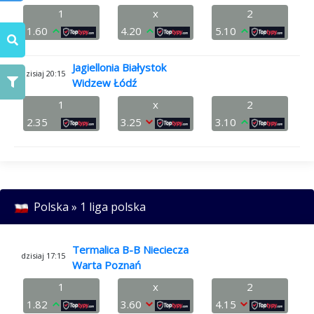
1
x
2
1.60
4.20
5.10
Jagiellonia Białystok
dzisiaj 20:15
Widzew Łódź
1
x
2
2.35
3.25
3.10
Polska » 1 liga polska
Termalica B-B Nieciecza
dzisiaj 17:15
Warta Poznań
1
x
2
1.82
3.60
4.15