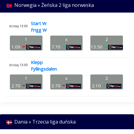
Norwegia » Źeńska 2 liga norweska
Start W
dzisiaj 13:00
Frigg W
1
x
2
1.09
7.70
15.50
Klepp
dzisiaj 13:00
Fyllingsdalen
1
x
2
2.70
3.70
2.10
Dania » Trzecia liga duńska