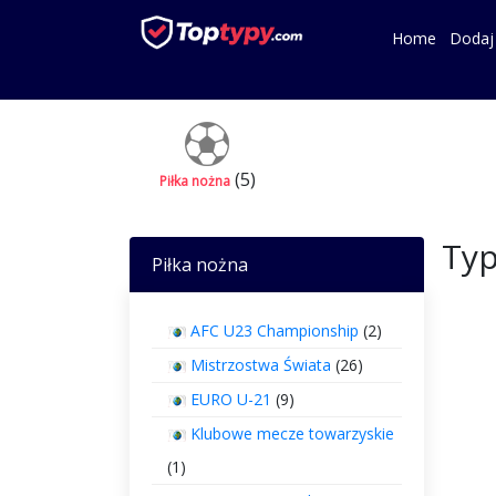
Home
Dodaj
(5)
Piłka nożna
Typ
Piłka nożna
AFC U23 Championship
(2)
Mistrzostwa Świata
(26)
EURO U-21
(9)
Klubowe mecze towarzyskie
(1)