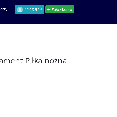
perzy
Zaloguj się
Załóż konto
ament Piłka nożna