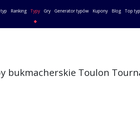
 typ
Ranking
Typy
Gry
Generator typów
Kupony
Blog
Top ty
y bukmacherskie Toulon Tourn