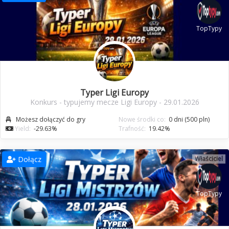
TopTypy
Typer Ligi Europy
Konkurs - typujemy mecze Ligi Europy - 29.01.2026
Możesz dołączyć do gry
Nowe środki co:
0 dni (500 pln)
Yield:
-29.63%
Trafność:
19.42%
Dołącz
Właściciel
TopTypy