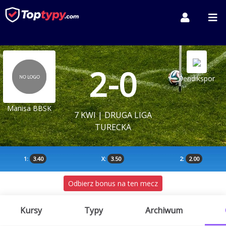
2-0
Pendikspor
Manisa BBSK
7 KWI | DRUGA LIGA
TURECKA
1:
3.40
X:
3.50
2:
2.00
Odbierz bonus na ten mecz
Kursy
Typy
Archiwum