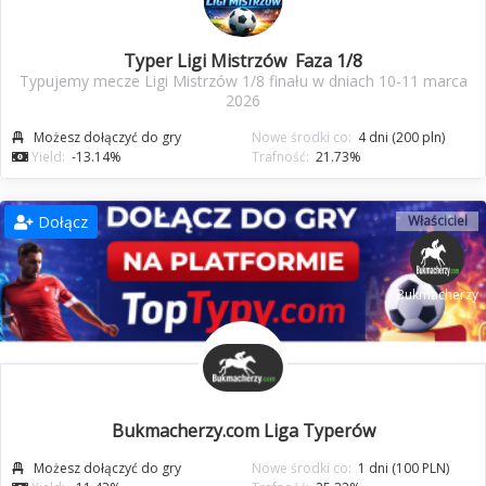
Typer Ligi Mistrzów Faza 1/8
Typujemy mecze Ligi Mistrzów 1/8 finału w dniach 10-11 marca
2026
Możesz dołączyć do gry
Nowe środki co:
4 dni (200 pln)
Yield:
-13.14%
Trafność:
21.73%
Dołącz
Właściciel
Bukmacherzy
Bukmacherzy.com Liga Typerów
Możesz dołączyć do gry
Nowe środki co:
1 dni (100 PLN)