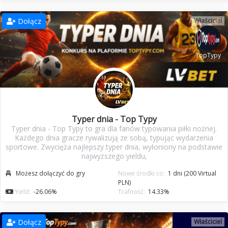
Dołącz
Właściciel
TopTypy
Typer dnia - Top Typy
Typer dnia - Top Typy to gra dla fanów typowania piłki nożnej.
Każdego dnia gracze rywalizują ze sobą, typując wydarzenia
sportowe. Zwycięża najlepszy typer dnia, wyłoniony na podstawie
najwyższego yieldu,
Możesz dołączyć do gry
Nowe środki co:
1 dni (200 Virtual
PLN)
Yield:
-26.06%
Trafność:
14.33%
Dołącz
Właściciel