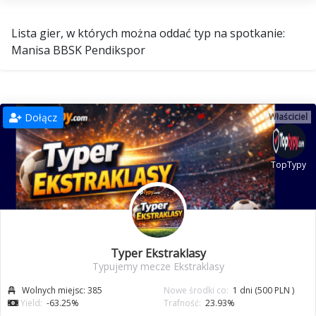
Lista gier, w których można oddać typ na spotkanie:
Manisa BBSK Pendikspor
Dołącz
Właściciel
TopTypy
Typer Ekstraklasy
Typujemy mecze Ekstraklasy
Wolnych miejsc: 385
Nowe środki co:
1 dni (500 PLN )
Yield:
-63.25%
Trafność:
23.93%