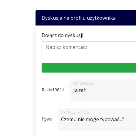
Dyskusja na profilu użytkownika
Dołącz do dyskusji
12 luty 26
Rekin19811
Ja też
29 styczeń 26
Pyws
Czemu nie moge typować...?