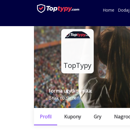
Home
Dodaj
TopTypy
Forma użytkownika:
Brak rozliczeń
Profil
Kupony
Gry
Nagro