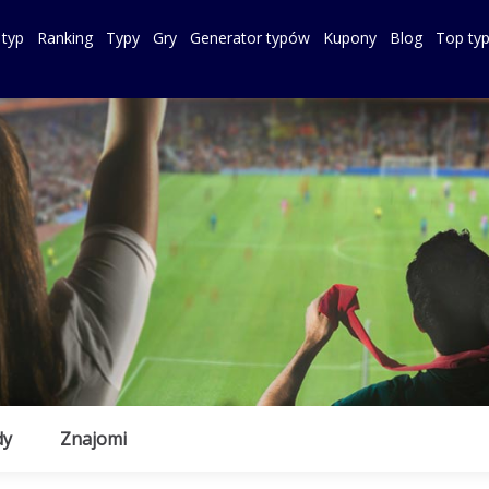
 typ
Ranking
Typy
Gry
Generator typów
Kupony
Blog
Top ty
dy
Znajomi