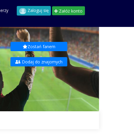
perzy
Zaloguj się
Załóż konto
Zostań fanem
Dodaj do znajomych