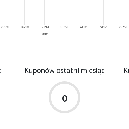
c
Kuponów ostatni miesiąc
K
0