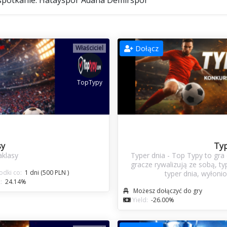
a spotkanie: Hatayspor Adana Demirspor
Właściciel
Dołącz
TopTypy
sy
Typ
aklasy
Typer dnia - Top Typy to gra
gracze rywalizują ze sobą, t
dki co:
1 dni (500 PLN )
typer dnia, wyłoni
:
24.14%
Możesz dołączyć do gry
Yield:
-26.00%