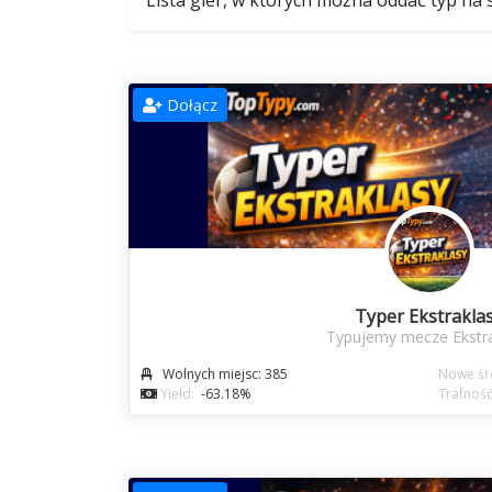
Lista gier, w których można oddać typ n
Dołącz
Typer Ekstrakla
Typujemy mecze Ekstr
Wolnych miejsc: 385
Nowe śro
Yield:
-63.18%
Trafność