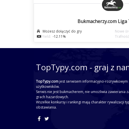
Bukmacherzy.com Liga
Możesz dołączyć do gry
Nowe śro
Yield:
-12.11%
Trafność
TopTypy.com - graj z na
TopTypy.com
jest serwisem informacyjno-rozrywkowym 
użytkowników.
Serwis nie jest bukmacherem, nie umożliwia zawierania z
grach hazardowych.
Wszelkie konkursy i rankingi mają charakter rywalizacji t
obstawiania.