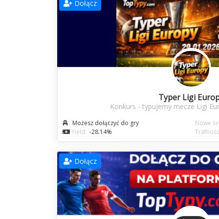
Dołącz
Typer Ligi Euro
Konkurs - typujemy mecze Ligi Eur
Możesz dołączyć do gry
Nowe śro
Yield:
-28.14%
Trafność
Dołącz