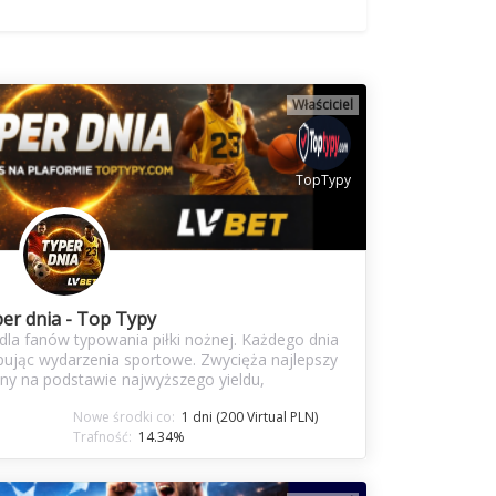
Właściciel
TopTypy
er dnia - Top Typy
 dla fanów typowania piłki nożnej. Każdego dnia
ypując wydarzenia sportowe. Zwycięża najlepszy
ony na podstawie najwyższego yieldu,
Nowe środki co:
1 dni (200 Virtual PLN)
Trafność:
14.34%