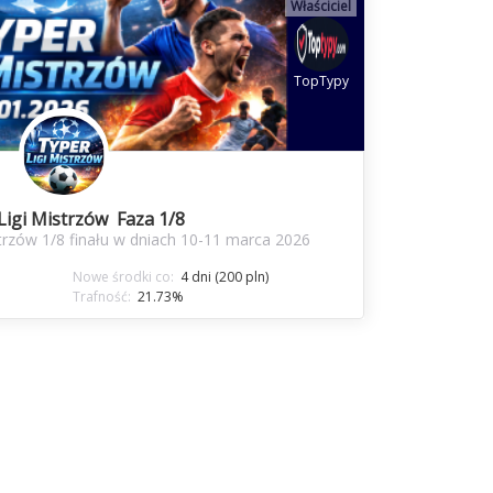
Właściciel
TopTypy
Ligi Mistrzów Faza 1/8
rzów 1/8 finału w dniach 10-11 marca 2026
Nowe środki co:
4 dni (200 pln)
Trafność:
21.73%