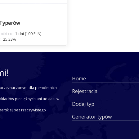
 Typerów
dki co:
1 dni (100 PLN)
:
25.33%
mi!
Home
przeznaczonym dla pełnoletnich
Rejestracja
akładów pieniężnych ani udziału w
Dodaj typ
yperskiej bez rzeczywistego
Generator typów