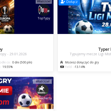
Właściciel
Dołącz
TopTypy
py
Typer 
opy - 29.01.2026
Typujemy mecze Ligi Mist
dki co:
0 dni (500 pln)
Możesz dołączyć do gry
:
19.55%
Yield:
-13.14%
Właściciel
Bukmacherzy