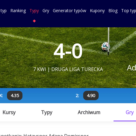
 typ
Ranking
Typy
Gry
Generator typów
Kupony
Blog
Top ty
4-0
Ad
7 KWI | DRUGA LIGA TURECKA
X:
4.35
2:
4.90
Kursy
Typy
Archiwum
Gry