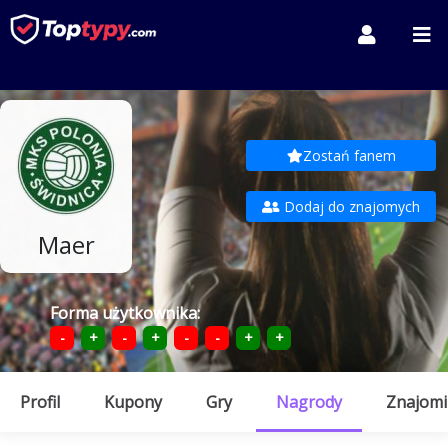
Zostań fanem
Dodaj do znajomych
Maer
Forma użytkownika:
-
+
-
+
-
-
+
+
Profil
Kupony
Gry
Nagrody
Znajomi