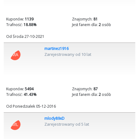
Kuponów:
1139
Znajomych:
81
Trafność:
18.88%
Jest fanem dla:
2
osób
Od Środa 27-10-2021
martinez1916
MA
Zarejestrowany od 10 lat
Kuponów:
5494
Znajomych:
87
Trafność:
41.43%
Jest fanem dla:
2
osób
Od Poniedzialek 05-12-2016
mlody89xD
ML
Zarejestrowany od 5 lat