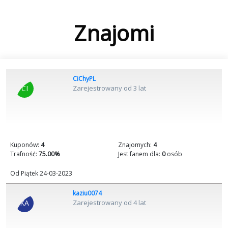
Znajomi
CiChyPL
CI
Zarejestrowany od 3 lat
Kuponów:
4
Znajomych:
4
Trafność:
75.00%
Jest fanem dla:
0
osób
Od Piątek 24-03-2023
kaziu0074
KA
Zarejestrowany od 4 lat