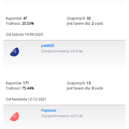
Kuponów:
47
Znajomych:
32
Trafność:
25.53%
Jest fanem dla:
2
osób
Od Sobota 19-09-2020
pelek05
PE
Zarejestrowany od 4 lat
Kuponów:
171
Znajomych:
13
Trafność:
75.44%
Jest fanem dla:
0
osób
Od Niedziela 12-12-2021
Popsoon
PO
Zarejestrowany od 5 lat