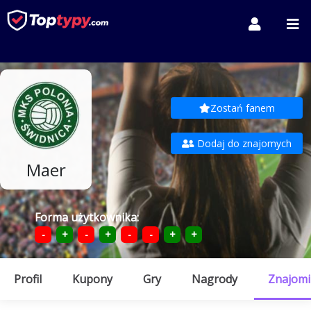
Zostań fanem
Dodaj do znajomych
Maer
Forma użytkownika:
-
+
-
+
-
-
+
+
Profil
Kupony
Gry
Nagrody
Znajomi