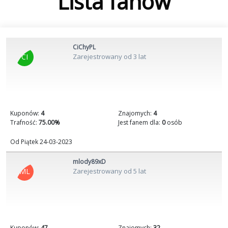
Lista fanów
CiChyPL
CI
Zarejestrowany od 3 lat
Kuponów:
4
Znajomych:
4
Trafność:
75.00%
Jest fanem dla:
0
osób
Od Piątek 24-03-2023
mlody89xD
ML
Zarejestrowany od 5 lat
Kuponów:
47
Znajomych:
32