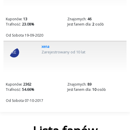
Kuponów:
13
Znajomych:
46
Trafność:
23.08%
Jest fanem dla:
2
osób
Od Sobota 19-09-2020
xena
XE
Zarejestrowany od 10 lat
Kuponów:
2362
Znajomych:
89
Trafność:
54.66%
Jest fanem dla:
10
osób
Od Sobota 07-10-2017