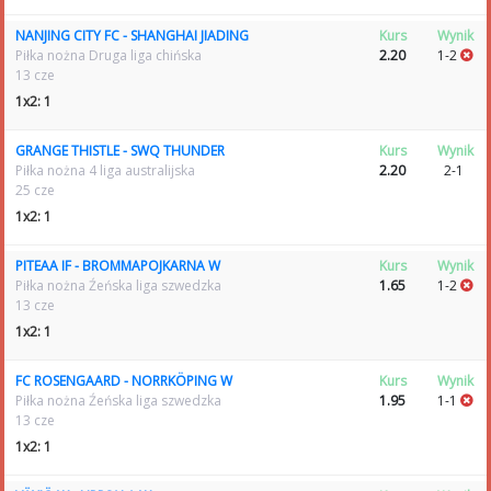
NANJING CITY FC - SHANGHAI JIADING
Kurs
Wynik
Piłka nożna Druga liga chińska
2.20
1-2
13 cze
1x2: 1
GRANGE THISTLE - SWQ THUNDER
Kurs
Wynik
Piłka nożna 4 liga australijska
2.20
2-1
25 cze
1x2: 1
PITEAA IF - BROMMAPOJKARNA W
Kurs
Wynik
Piłka nożna Źeńska liga szwedzka
1.65
1-2
13 cze
1x2: 1
FC ROSENGAARD - NORRKÖPING W
Kurs
Wynik
Piłka nożna Źeńska liga szwedzka
1.95
1-1
13 cze
1x2: 1