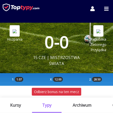
0-0
Hiszpania
Republika
Zielonego
Przylądka
15 CZE | MISTRZOSTWA
ŚWIATA
1:
1.07
X:
12.00
2:
28.50
Odbierz bonus na ten mecz
Kursy
Typy
Archiwum