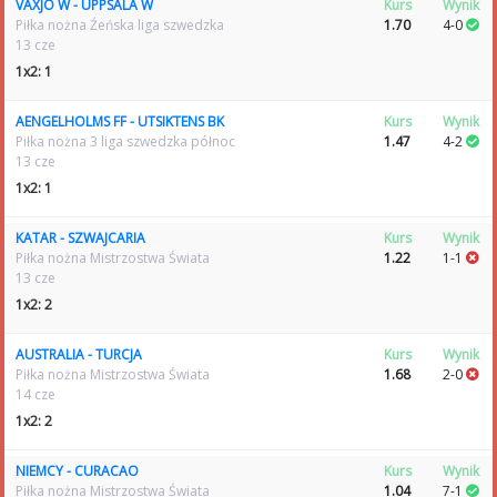
VÄXJÖ W - UPPSALA W
Kurs
Wynik
Piłka nożna Źeńska liga szwedzka
1.70
4-0
13 cze
1x2: 1
AENGELHOLMS FF - UTSIKTENS BK
Kurs
Wynik
Piłka nożna 3 liga szwedzka północ
1.47
4-2
13 cze
1x2: 1
KATAR - SZWAJCARIA
Kurs
Wynik
Piłka nożna Mistrzostwa Świata
1.22
1-1
13 cze
1x2: 2
AUSTRALIA - TURCJA
Kurs
Wynik
Piłka nożna Mistrzostwa Świata
1.68
2-0
14 cze
1x2: 2
NIEMCY - CURACAO
Kurs
Wynik
Piłka nożna Mistrzostwa Świata
1.04
7-1