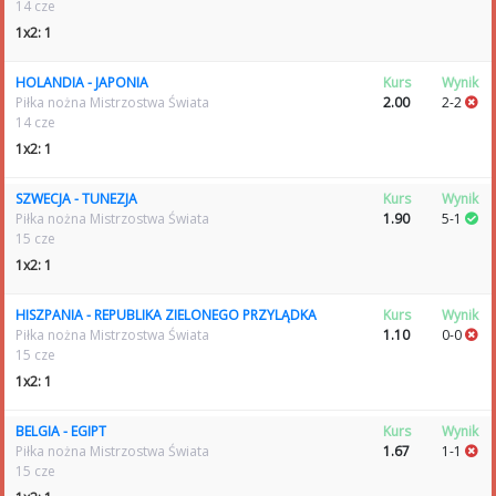
14 cze
1x2: 1
HOLANDIA - JAPONIA
Kurs
Wynik
Piłka nożna Mistrzostwa Świata
2.00
2-2
14 cze
1x2: 1
SZWECJA - TUNEZJA
Kurs
Wynik
Piłka nożna Mistrzostwa Świata
1.90
5-1
15 cze
1x2: 1
HISZPANIA - REPUBLIKA ZIELONEGO PRZYLĄDKA
Kurs
Wynik
Piłka nożna Mistrzostwa Świata
1.10
0-0
15 cze
1x2: 1
BELGIA - EGIPT
Kurs
Wynik
Piłka nożna Mistrzostwa Świata
1.67
1-1
15 cze