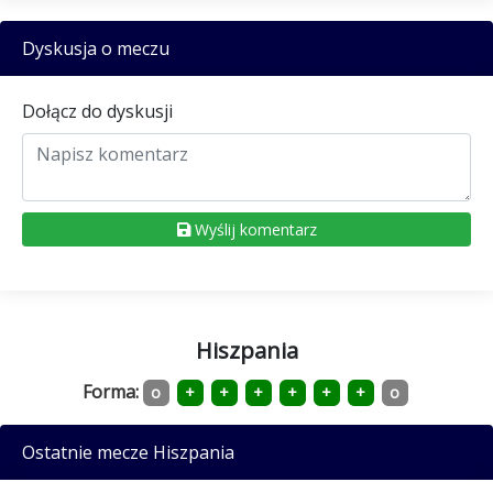
Dyskusja o meczu
Dołącz do dyskusji
Wyślij komentarz
Hiszpania
Forma:
o
+
+
+
+
+
+
o
Ostatnie mecze Hiszpania