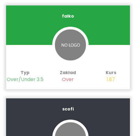
falko
Typ
Zakład
Kurs
Over/Under 3.5
Over
1.87
scofi