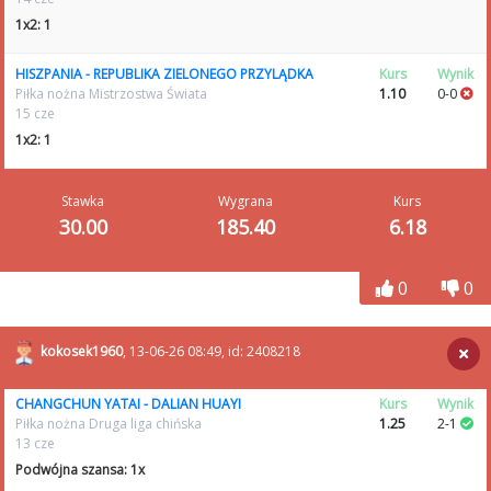
1x2: 1
HISZPANIA - REPUBLIKA ZIELONEGO PRZYLĄDKA
Kurs
Wynik
Piłka nożna Mistrzostwa Świata
1.10
0-0
15 cze
1x2: 1
Stawka
Wygrana
Kurs
30.00
185.40
6.18
0
0
kokosek1960
, 13-06-26 08:49, id: 2408218
CHANGCHUN YATAI - DALIAN HUAYI
Kurs
Wynik
Piłka nożna Druga liga chińska
1.25
2-1
13 cze
Podwójna szansa: 1x