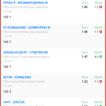
PITEAA IF - BROMMAPOJKARNA W
Kurs
Wynik
Piłka nożna Źeńska liga szwedzka
1.65
1-2
13 cze
1x2: 1
FC ROSENGAARD - NORRKÖPING W
Kurs
Wynik
Piłka nożna Źeńska liga szwedzka
1.95
1-1
13 cze
1x2: 1
AENGELHOLMS FF - UTSIKTENS BK
Kurs
Wynik
Piłka nożna 3 liga szwedzka północ
1.47
4-2
13 cze
1x2: 1
KATAR - SZWAJCARIA
Kurs
Wynik
Piłka nożna Mistrzostwa Świata
1.22
1-1
13 cze
1x2: 2
HAITI - SZKOCJA
Kurs
Wynik