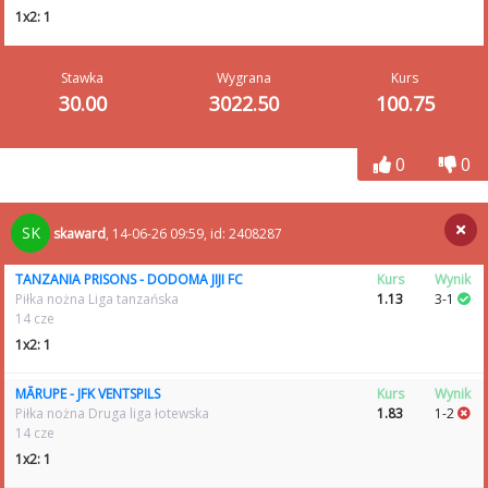
1x2: 1
Stawka
Wygrana
Kurs
30.00
3022.50
100.75
0
0
SK
skaward
, 14-06-26 09:59, id: 2408287
TANZANIA PRISONS - DODOMA JIJI FC
Kurs
Wynik
Piłka nożna Liga tanzańska
1.13
3-1
14 cze
1x2: 1
MĀRUPE - JFK VENTSPILS
Kurs
Wynik
Piłka nożna Druga liga łotewska
1.83
1-2
14 cze
1x2: 1