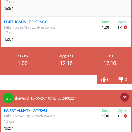
17 cze
1x2: 1
PORTUGALIA - DR KONGO
Kurs
Wynik
Piłka nożna Mistrzostwa Świata
1.28
1-1
17 cze
1x2: 1
Stawka
Wygrana
Kurs
1.00
12.16
12.16
0
0
SK
skaward
, 13-06-26 10:13, id: 2408227
KAIRAT ALMATY - ATYRAU
Kurs
Wynik
Piłka nożna Liga kazachstańska
1.30
1-1
13 cze
1x2: 1