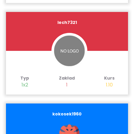
lech7321
Typ
Zakład
Kurs
1x2
1
1.10
kokosek1960