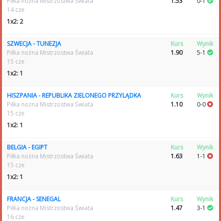
Piłka nożna Mistrzostwa Świata
1.53
0-1
14 cze
1x2: 2
SZWECJA - TUNEZJA
Kurs
Wynik
Piłka nożna Mistrzostwa Świata
1.90
5-1
15 cze
1x2: 1
HISZPANIA - REPUBLIKA ZIELONEGO PRZYLĄDKA
Kurs
Wynik
Piłka nożna Mistrzostwa Świata
1.10
0-0
15 cze
1x2: 1
BELGIA - EGIPT
Kurs
Wynik
Piłka nożna Mistrzostwa Świata
1.63
1-1
15 cze
1x2: 1
FRANCJA - SENEGAL
Kurs
Wynik
Piłka nożna Mistrzostwa Świata
1.47
3-1
16 cze