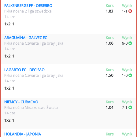
FALKENBERGS FF - OEREBRO
Kurs
Wynik
Piłka nożna 2 liga szwedzka
1.83
1-1
14 cze
1x2: 1
ARAGUAÍNA - GALVEZ EC
Kurs
Wynik
Piłka nożna Czwarta liga braylijska
1.06
9-0
14 cze
1x2: 1
LAGARTO FC - DECISAO
Kurs
Wynik
Piłka nożna Czwarta liga braylijska
1.50
1-0
14 cze
1x2: 1
NIEMCY - CURACAO
Kurs
Wynik
Piłka nożna Mistrzostwa Świata
1.04
7-1
14 cze
1x2: 1
HOLANDIA - JAPONIA
Kurs
Wynik