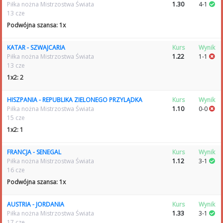
Piłka nożna Mistrzostwa Świata
1.30
4-1
13 cze
Podwójna szansa: 1x
KATAR - SZWAJCARIA
Kurs
Wynik
Piłka nożna Mistrzostwa Świata
1.22
1-1
13 cze
1x2: 2
HISZPANIA - REPUBLIKA ZIELONEGO PRZYLĄDKA
Kurs
Wynik
Piłka nożna Mistrzostwa Świata
1.10
0-0
15 cze
1x2: 1
FRANCJA - SENEGAL
Kurs
Wynik
Piłka nożna Mistrzostwa Świata
1.12
3-1
16 cze
Podwójna szansa: 1x
AUSTRIA - JORDANIA
Kurs
Wynik
Piłka nożna Mistrzostwa Świata
1.33
3-1
17 cze