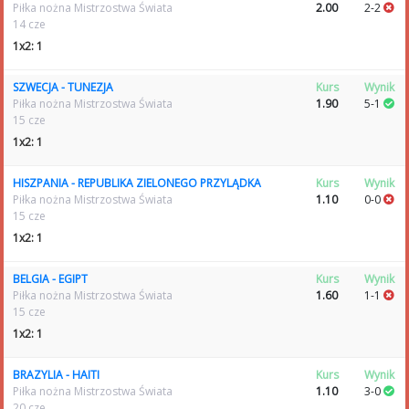
Piłka nożna Mistrzostwa Świata
2.00
2-2
14 cze
1x2: 1
SZWECJA - TUNEZJA
Kurs
Wynik
Piłka nożna Mistrzostwa Świata
1.90
5-1
15 cze
1x2: 1
HISZPANIA - REPUBLIKA ZIELONEGO PRZYLĄDKA
Kurs
Wynik
Piłka nożna Mistrzostwa Świata
1.10
0-0
15 cze
1x2: 1
BELGIA - EGIPT
Kurs
Wynik
Piłka nożna Mistrzostwa Świata
1.60
1-1
15 cze
1x2: 1
BRAZYLIA - HAITI
Kurs
Wynik
Piłka nożna Mistrzostwa Świata
1.10
3-0
20 cze