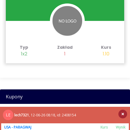
Typ
Zakład
Kurs
1x2
1
1.10
Kupony
LE
lech7321
, 12-06-26 08:18, id: 2408154
USA - PARAGWAJ
Kurs
Wynik