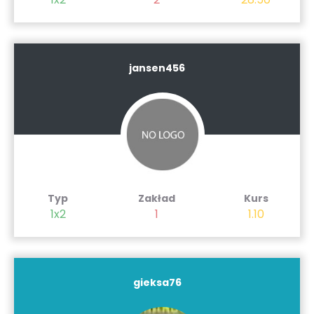
jansen456
Typ
Zakład
Kurs
1x2
1
1.10
gieksa76