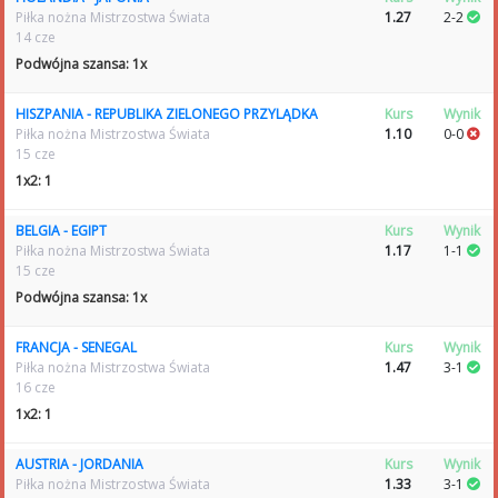
Piłka nożna Mistrzostwa Świata
1.27
2-2
14 cze
Podwójna szansa: 1x
HISZPANIA - REPUBLIKA ZIELONEGO PRZYLĄDKA
Kurs
Wynik
Piłka nożna Mistrzostwa Świata
1.10
0-0
15 cze
1x2: 1
BELGIA - EGIPT
Kurs
Wynik
Piłka nożna Mistrzostwa Świata
1.17
1-1
15 cze
Podwójna szansa: 1x
FRANCJA - SENEGAL
Kurs
Wynik
Piłka nożna Mistrzostwa Świata
1.47
3-1
16 cze
1x2: 1
AUSTRIA - JORDANIA
Kurs
Wynik
Piłka nożna Mistrzostwa Świata
1.33
3-1