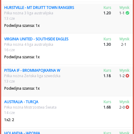
HURSTVILLE - MT DRUITT TOWN RANGERS
Kurs
Wynik
Piłka nożna 3 liga australijska
1.20
1-1
13 cze
Podwójna szansa: 1x
VIRGINIA UNITED - SOUTHSIDE EAGLES
Kurs
Wynik
Piłka nożna 4 liga australijska
1.30
2-1
16 cze
Podwójna szansa: 1x
PITEAA IF - BROMMAPOJKARNA W
Kurs
Wynik
Piłka nożna Źeńska liga szwedzka
1.18
1-2
13 cze
Podwójna szansa: 1x
AUSTRALIA - TURCJA
Kurs
Wynik
Piłka nożna Mistrzostwa Świata
1.68
2-0
14 cze
1x2: 2
HOLANDIA - JAPONIA
Kurs
Wynik