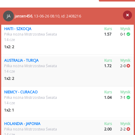
JA
jansen456
, 13-06-26 08:10, id: 2408216
HAITI - SZKOCJA
Kurs
Wynik
Piłka nożna Mistrzostwa Świata
1.57
0-1
14 cze
1x2: 2
AUSTRALIA - TURCJA
Kurs
Wynik
Piłka nożna Mistrzostwa Świata
1.72
2-0
14 cze
1x2: 2
NIEMCY - CURACAO
Kurs
Wynik
Piłka nożna Mistrzostwa Świata
1.04
7-1
14 cze
1x2: 1
HOLANDIA - JAPONIA
Kurs
Wynik
Piłka nożna Mistrzostwa Świata
2.00
2-2
14 cze