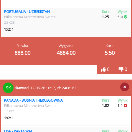
PORTUGALIA - UZBEKISTAN
Kurs
Wynik
Piłka nożna Mistrzostwa Świata
1.25
5-0
23 cze
1x2: 1
Stawka
Wygrana
Kurs
888.00
4884.00
5.50
0
0
SK
skaward
, 12-06-26 10:17, id: 2408162
KANADA - BOŚNIA I HERCEGOWINA
Kurs
Wynik
Piłka nożna Mistrzostwa Świata
1.82
1-1
12 cze
1x2: 1
USA - PARAGWAJ
Kurs
Wynik