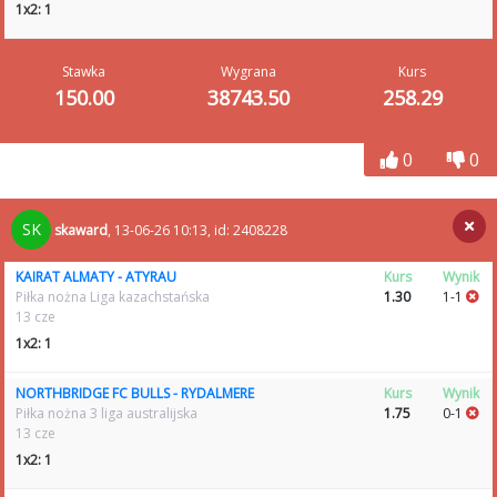
1x2: 1
Stawka
Wygrana
Kurs
150.00
38743.50
258.29
0
0
SK
skaward
, 13-06-26 10:13, id: 2408228
KAIRAT ALMATY - ATYRAU
Kurs
Wynik
Piłka nożna Liga kazachstańska
1.30
1-1
13 cze
1x2: 1
NORTHBRIDGE FC BULLS - RYDALMERE
Kurs
Wynik
Piłka nożna 3 liga australijska
1.75
0-1
13 cze
1x2: 1