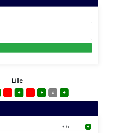
Lille
-
+
-
+
o
+
3-6
+