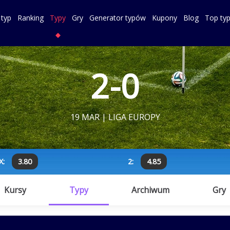
 typ
Ranking
Typy
Gry
Generator typów
Kupony
Blog
Top ty
2-0
19 MAR | LIGA EUROPY
X:
3.80
2:
4.85
Kursy
Typy
Archiwum
Gry