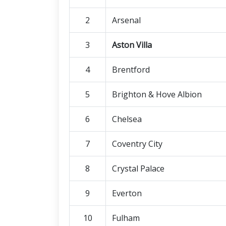
2
Arsenal
3
Aston Villa
4
Brentford
5
Brighton & Hove Albion
6
Chelsea
7
Coventry City
8
Crystal Palace
9
Everton
10
Fulham