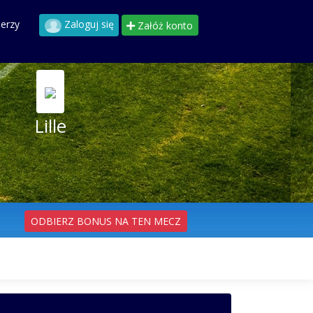
perzy
Zaloguj się
Załóż konto
Lille
ODBIERZ BONUS NA TEN MECZ