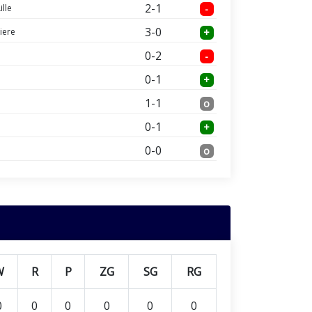
2-1
ille
-
3-0
viere
+
0-2
-
0-1
+
1-1
o
0-1
+
0-0
o
W
R
P
ZG
SG
RG
0
0
0
0
0
0