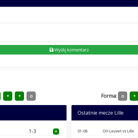
Wyślij komentarz
Forma:
+
+
o
o
+
Ostatnie mecze Lille
1-3
+
01-08
OH Leuven vs Lille