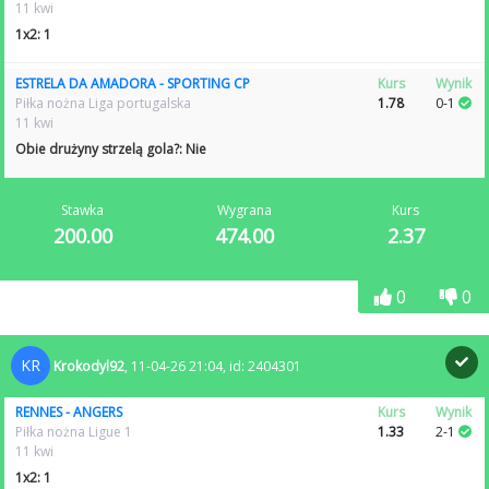
11 kwi
1x2: 1
ESTRELA DA AMADORA - SPORTING CP
Kurs
Wynik
Piłka nożna Liga portugalska
1.78
0-1
11 kwi
Obie drużyny strzelą gola?: Nie
Stawka
Wygrana
Kurs
200.00
474.00
2.37
0
0
KR
Krokodyl92
, 11-04-26 21:04, id: 2404301
RENNES - ANGERS
Kurs
Wynik
Piłka nożna Ligue 1
1.33
2-1
11 kwi
1x2: 1