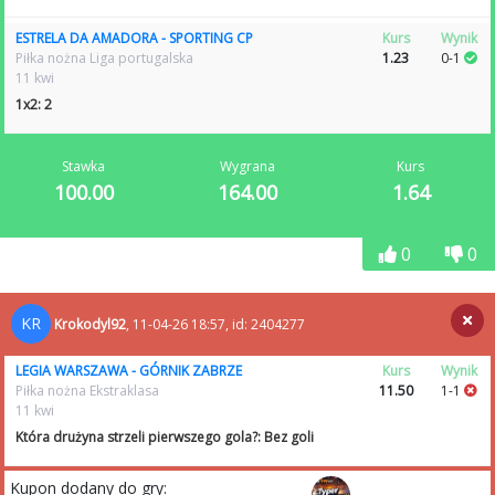
ESTRELA DA AMADORA - SPORTING CP
Kurs
Wynik
Piłka nożna Liga portugalska
1.23
0-1
11 kwi
1x2: 2
Stawka
Wygrana
Kurs
100.00
164.00
1.64
0
0
KR
Krokodyl92
, 11-04-26 18:57, id: 2404277
LEGIA WARSZAWA - GÓRNIK ZABRZE
Kurs
Wynik
Piłka nożna Ekstraklasa
11.50
1-1
11 kwi
Która drużyna strzeli pierwszego gola?: Bez goli
Kupon dodany do gry: