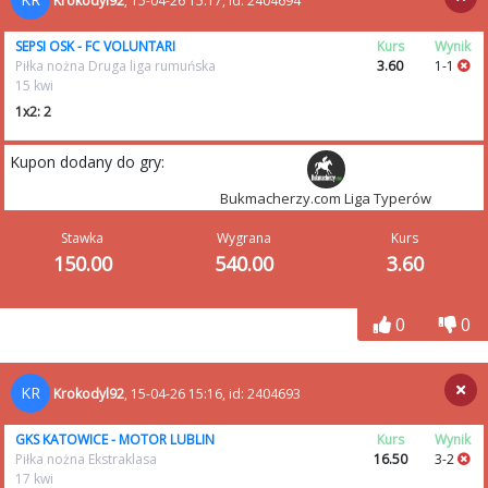
Krokodyl92
, 15-04-26 15:17, id: 2404694
SEPSI OSK - FC VOLUNTARI
Kurs
Wynik
Piłka nożna Druga liga rumuńska
3.60
1-1
15 kwi
1x2: 2
Kupon dodany do gry:
Bukmacherzy.com Liga Typerów
Stawka
Wygrana
Kurs
150.00
540.00
3.60
0
0
KR
Krokodyl92
, 15-04-26 15:16, id: 2404693
GKS KATOWICE - MOTOR LUBLIN
Kurs
Wynik
Piłka nożna Ekstraklasa
16.50
3-2
17 kwi