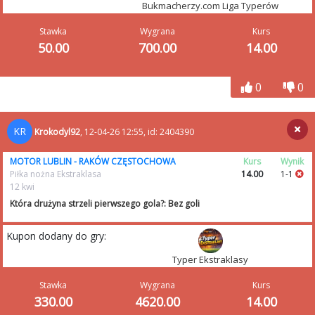
Bukmacherzy.com Liga Typerów
Stawka
Wygrana
Kurs
50.00
700.00
14.00
0
0
KR
Krokodyl92
, 12-04-26 12:55, id: 2404390
MOTOR LUBLIN - RAKÓW CZĘSTOCHOWA
Kurs
Wynik
Piłka nożna Ekstraklasa
14.00
1-1
12 kwi
Która drużyna strzeli pierwszego gola?: Bez goli
Kupon dodany do gry:
Typer Ekstraklasy
Stawka
Wygrana
Kurs
330.00
4620.00
14.00