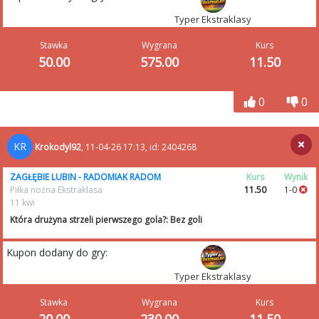
Typer Ekstraklasy
Stawka
Wygrana
Kurs
50.00
575.00
11.50
0
0
KR
Krokodyl92
, 11-04-26 17:13, id: 2404268
ZAGŁĘBIE LUBIN - RADOMIAK RADOM
Kurs
Wynik
Piłka nożna Ekstraklasa
11.50
1-0
11 kwi
Która drużyna strzeli pierwszego gola?: Bez goli
Kupon dodany do gry:
Typer Ekstraklasy
Stawka
Wygrana
Kurs