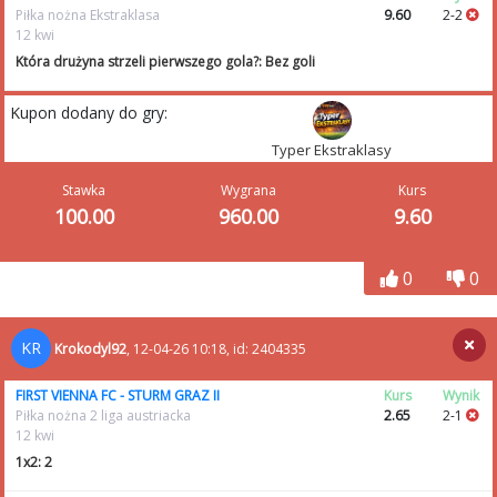
Piłka nożna Ekstraklasa
9.60
2-2
12 kwi
Która drużyna strzeli pierwszego gola?: Bez goli
Kupon dodany do gry:
Typer Ekstraklasy
Stawka
Wygrana
Kurs
100.00
960.00
9.60
0
0
KR
Krokodyl92
, 12-04-26 10:18, id: 2404335
FIRST VIENNA FC - STURM GRAZ II
Kurs
Wynik
Piłka nożna 2 liga austriacka
2.65
2-1
12 kwi
1x2: 2