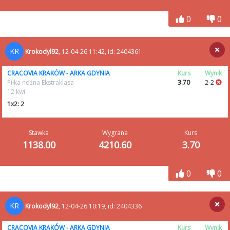
0
0
KR
Krokodyl92
, 12-04-26 11:42, id: 2404361
CRACOVIA KRAKÓW - ARKA GDYNIA
Kurs
Wynik
Piłka nożna Ekstraklasa
3.70
2-2
12 kwi
1x2: 2
Stawka
Wygrana
Kurs
1138.00
4210.60
3.70
0
0
KR
Krokodyl92
, 12-04-26 10:19, id: 2404336
CRACOVIA KRAKÓW - ARKA GDYNIA
Kurs
Wynik