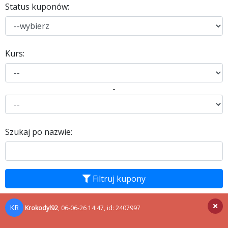
Status kuponów:
Kurs:
-
Szukaj po nazwie:
Filtruj kupony
KR
Krokodyl92
, 06-06-26 14:47, id: 2407997