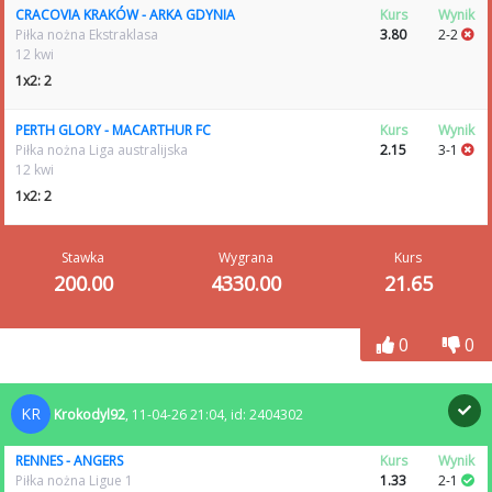
CRACOVIA KRAKÓW - ARKA GDYNIA
Kurs
Wynik
Piłka nożna Ekstraklasa
3.80
2-2
12 kwi
1x2: 2
PERTH GLORY - MACARTHUR FC
Kurs
Wynik
Piłka nożna Liga australijska
2.15
3-1
12 kwi
1x2: 2
Stawka
Wygrana
Kurs
200.00
4330.00
21.65
0
0
KR
Krokodyl92
, 11-04-26 21:04, id: 2404302
RENNES - ANGERS
Kurs
Wynik
Piłka nożna Ligue 1
1.33
2-1