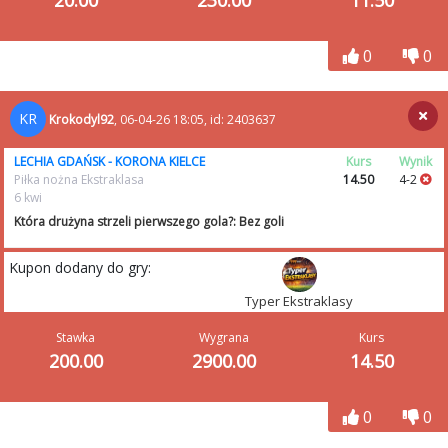
20.00
230.00
11.50
0
0
KR
Krokodyl92
, 06-04-26 18:05, id: 2403637
LECHIA GDAŃSK - KORONA KIELCE
Kurs
Wynik
Piłka nożna Ekstraklasa
14.50
4-2
6 kwi
Która drużyna strzeli pierwszego gola?: Bez goli
Kupon dodany do gry:
Typer Ekstraklasy
Stawka
Wygrana
Kurs
200.00
2900.00
14.50
0
0