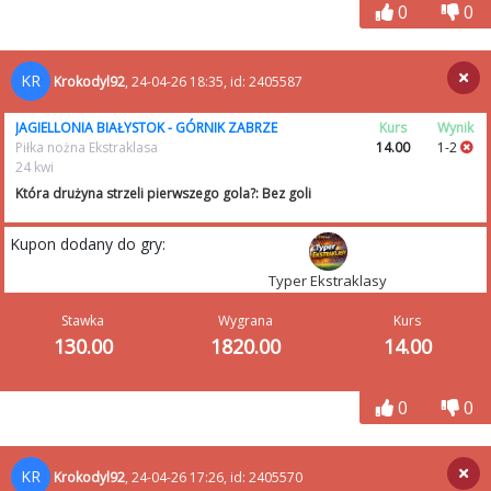
0
0
KR
Krokodyl92
, 24-04-26 18:35, id: 2405587
JAGIELLONIA BIAŁYSTOK - GÓRNIK ZABRZE
Kurs
Wynik
Piłka nożna Ekstraklasa
14.00
1-2
24 kwi
Która drużyna strzeli pierwszego gola?: Bez goli
Kupon dodany do gry:
Typer Ekstraklasy
Stawka
Wygrana
Kurs
130.00
1820.00
14.00
0
0
KR
Krokodyl92
, 24-04-26 17:26, id: 2405570