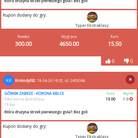
Która drużyna strzeli pierwszego gola?: Bez goli
Kupon dodany do gry:
Typer Ekstraklasy
Stawka
Wygrana
Kurs
300.00
4650.00
15.50
0
0
KR
Krokodyl92
, 18-04-26 16:05, id: 2405048
GÓRNIK ZABRZE - KORONA KIELCE
Kurs
Wynik
Piłka nożna Ekstraklasa
13.00
1-0
18 kwi
Która drużyna strzeli pierwszego gola?: Bez goli
Kupon dodany do gry:
Typer Ekstraklasy