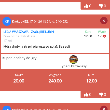
0
0
KR
Krokodyl92
, 17-04-26 18:24, id: 2404952
LEGIA WARSZAWA - ZAGŁĘBIE LUBIN
Kurs
Wynik
Piłka nożna Ekstraklasa
12.00
1-0
17 kwi
Która drużyna strzeli pierwszego gola?: Bez goli
Kupon dodany do gry:
Typer Ekstraklasy
Stawka
Wygrana
Kurs
20.00
240.00
12.00
0
0
KR