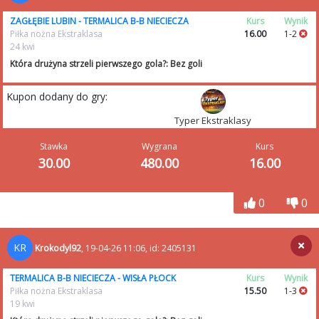
ZAGŁĘBIE LUBIN - TERMALICA B-B NIECIECZA
Kurs
Wynik
Piłka nożna Ekstraklasa
16.00
1-2
24 kwi
Która drużyna strzeli pierwszego gola?: Bez goli
Kupon dodany do gry:
Typer Ekstraklasy
Stawka
Wygrana
Kurs
30.00
480.00
16.00
0
0
KR
Krokodyl92
, 19-04-26 11:06, id: 2405131
TERMALICA B-B NIECIECZA - WISŁA PŁOCK
Kurs
Wynik
Piłka nożna Ekstraklasa
15.50
1-3
19 kwi