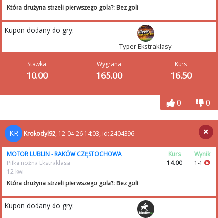
Która drużyna strzeli pierwszego gola?: Bez goli
Kupon dodany do gry:
Typer Ekstraklasy
Stawka
Wygrana
Kurs
10.00
165.00
16.50
0
0
KR
Krokodyl92
, 12-04-26 14:03, id: 2404396
MOTOR LUBLIN - RAKÓW CZĘSTOCHOWA
Kurs
Wynik
Piłka nożna Ekstraklasa
14.00
1-1
12 kwi
Która drużyna strzeli pierwszego gola?: Bez goli
Kupon dodany do gry: