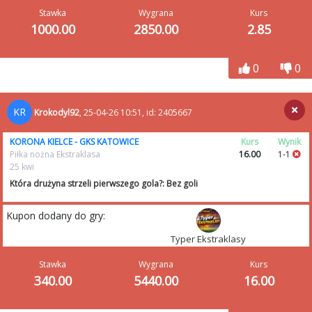
Stawka
Wygrana
Kurs
1000.00
2850.00
2.85
0
0
KR
Krokodyl92
, 25-04-26 10:51, id: 2405667
KORONA KIELCE - GKS KATOWICE
Kurs
Wynik
Piłka nożna Ekstraklasa
16.00
1-1
25 kwi
Która drużyna strzeli pierwszego gola?: Bez goli
Kupon dodany do gry:
Typer Ekstraklasy
Stawka
Wygrana
Kurs
340.00
5440.00
16.00