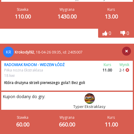
Stawka
Wygrana
Kurs
110.00
1430.00
13.00
0
0
KR
Krokodyl92
, 18-04-26 09:35, id: 2405007
RADOMIAK RADOM - WIDZEW ŁÓDŹ
Kurs
Wynik
Piłka nożna Ekstraklasa
11.00
2-1
18 kwi
Która drużyna strzeli pierwszego gola?: Bez goli
Kupon dodany do gry:
Typer Ekstraklasy
Stawka
Wygrana
Kurs
60.00
660.00
11.00