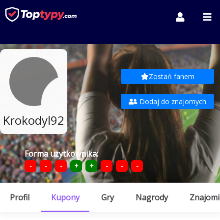
Zostań fanem
Dodaj do znajomych
Krokodyl92
Forma użytkownika:
-
-
-
+
+
-
-
-
Profil
Kupony
Gry
Nagrody
Znajomi