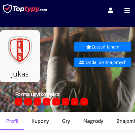
Zostań fanem
Dodaj do znajomych
Jukas
Forma użytkownika:
-
-
-
-
-
-
-
-
Profil
Kupony
Gry
Nagrody
Znajomi