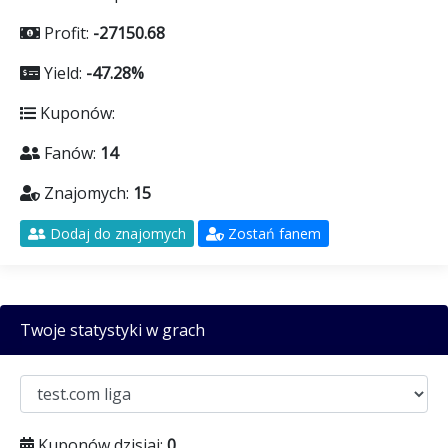
Profit:
-27150.68
Yield:
-47.28%
Kuponów:
Fanów:
14
Znajomych:
15
Dodaj do znajomych
Zostań fanem
Twoje statystyki w grach
Kuponów dzisiaj:
0