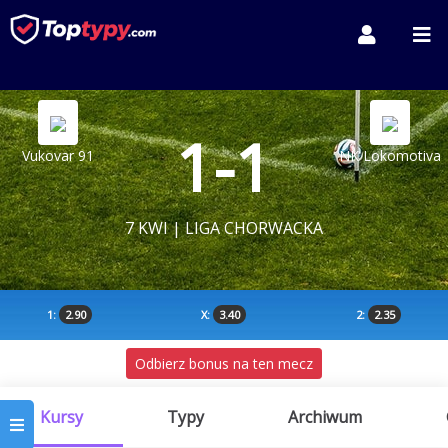
1-1
Vukovar 91
NK Lokomotiva
7 KWI | LIGA CHORWACKA
1:
2.90
X:
3.40
2:
2.35
Odbierz bonus na ten mecz
Kursy
Typy
Archiwum