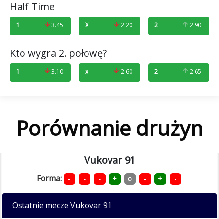
Half Time
1
3.45
X
2.20
2
2.90
Kto wygra 2. połowę?
1
3.10
x
2.60
2
2.65
Porównanie drużyn
Vukovar 91
Forma:
-
-
-
+
o
-
+
-
Ostatnie mecze Vukovar 91