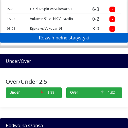
6-3
Hajduk Split vs Vukovar 91
-
22-05
0-2
Vukovar 91 vs NK Varazdin
-
15-05
3-0
Rijeka vs Vukovar 91
-
08-05
Rozwiń pełne statystyki
1-0
Vukovar 91 vs Osijek
+
02-05
2-2
Slaven vs Vukovar 91
o
25-04
1-2
Vukovar 91 vs HNK Gorica
-
22-04
Under/Over
1-2
NK Istra 1961 vs Vukovar 91
+
18-04
1-4
Vukovar 91 vs Dinamo Zagreb
-
13-04
Over/Under 2.5
Under
1.88
Over
1.82
NK Lokomotiva
Forma:
+
+
o
+
o
+
+
+
Podwójna szansa