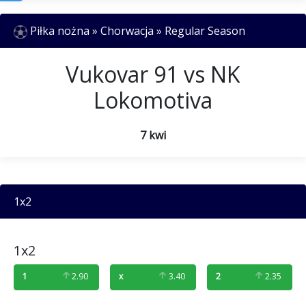
Piłka nożna » Chorwacja » Regular Season
Vukovar 91 vs NK
Lokomotiva
7 kwi
1x2
1x2
1
2.90
x
3.40
2
2.35