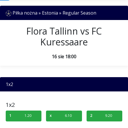
Piłka nożna » Estonia » Regular Season
Flora Tallinn vs FC
Kuressaare
16 sie 18:00
1x2
1x2
1
1.20
x
6.10
2
9.20