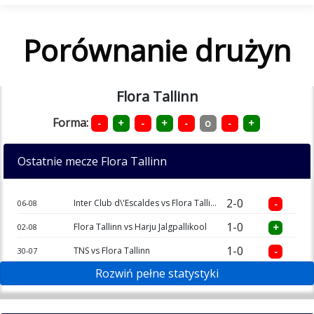
Porównanie drużyn
Flora Tallinn
Forma:
-
+
-
+
-
o
-
+
Ostatnie mecze Flora Tallinn
2-0
Inter Club d\'Escaldes vs Flora Tallinn
-
06-08
1-0
Flora Tallinn vs Harju Jalgpallikool
+
02-08
1-0
TNS vs Flora Tallinn
-
30-07
Rozwiń pełne statystyki
1-0
Flora Tallinn vs TNS
+
23-07
1-2
Flora Tallinn vs Nomme United
-
17-07