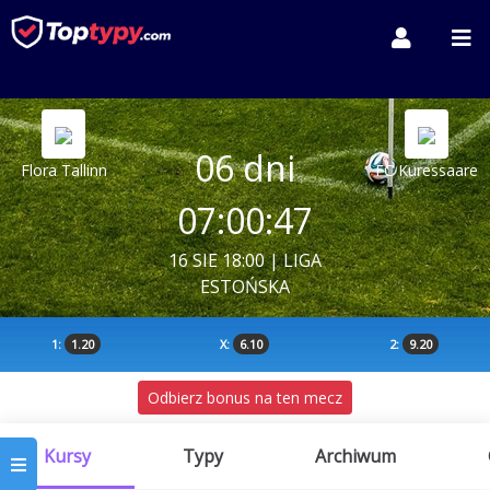
06 dni
Flora Tallinn
FC Kuressaare
07:00:47
16 SIE 18:00 | LIGA
ESTOŃSKA
1:
1.20
X:
6.10
2:
9.20
Odbierz bonus na ten mecz
Kursy
Typy
Archiwum