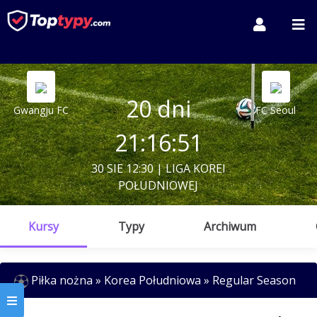
20 dni
Gwangju FC
FC Seoul
21:16:51
30 SIE 12:30 | LIGA KOREI
POŁUDNIOWEJ
Kursy
Typy
Archiwum
Piłka nożna » Korea Południowa » Regular Season