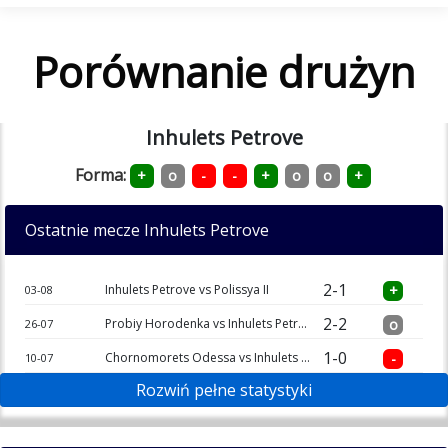
Porównanie drużyn
Inhulets Petrove
Forma:
+
o
-
-
+
o
o
+
Ostatnie mecze Inhulets Petrove
2-1
Inhulets Petrove vs Polissya II
+
03-08
2-2
Probiy Horodenka vs Inhulets Petrove
o
26-07
1-0
Chornomorets Odessa vs Inhulets Petrove
-
10-07
Rozwiń pełne statystyki
1-3
Inhulets Petrove vs Livyi Bereh
-
01-06
1-2
Chernigov vs Inhulets Petrove
+
23-05