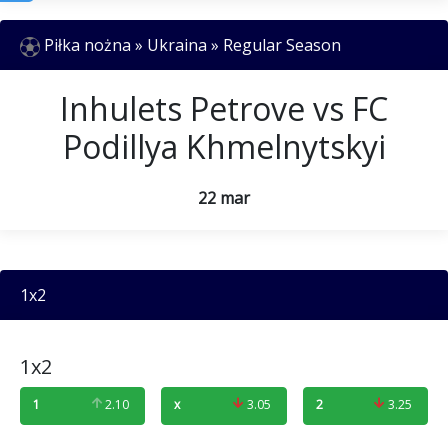
Piłka nożna » Ukraina » Regular Season
Inhulets Petrove vs FC
Podillya Khmelnytskyi
22 mar
1x2
1x2
1
2.10
x
3.05
2
3.25