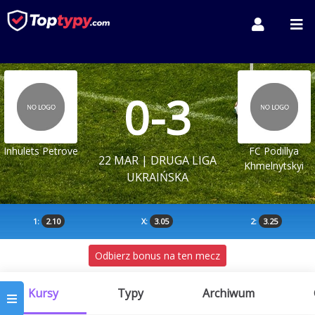
0-3
Inhulets Petrove
FC Podillya
22 MAR | DRUGA LIGA
Khmelnytskyi
UKRAIŃSKA
1:
2.10
X:
3.05
2:
3.25
Odbierz bonus na ten mecz
Kursy
Typy
Archiwum