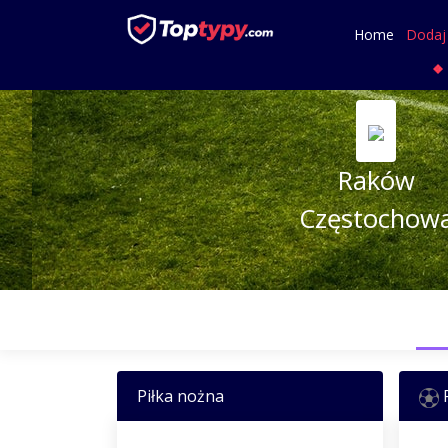
Home
Dodaj
Raków
Częstochow
Piłka nożna
P