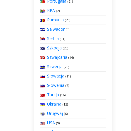
Portugalia
(21)
RPA
(2)
Rumunia
(20)
Salwador
(4)
Serbia
(11)
Szkocja
(20)
Szwajcaria
(14)
Szwecja
(25)
Słowacja
(11)
Słowenia
(7)
Turcja
(16)
Ukraina
(13)
Urugwaj
(6)
USA
(9)