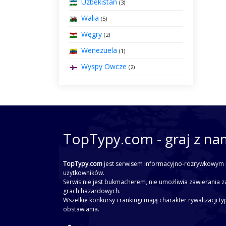
Uzbekistan
(3)
Walia
(5)
Węgry
(2)
Wenezuela
(1)
Wyspy Owcze
(2)
TopTypy.com - graj z na
TopTypy.com
jest serwisem informacyjno-rozrywkowym 
użytkowników.
Serwis nie jest bukmacherem, nie umożliwia zawierania z
grach hazardowych.
Wszelkie konkursy i rankingi mają charakter rywalizacji t
obstawiania.