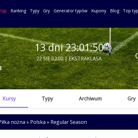
 typ
Ranking
Typy
Gry
Generator typów
Kupony
Blog
Top ty
13 dni 23:01:49
22 SIE 02:00 | EKSTRAKLASA
a
Kursy
Typy
Archiwum
Gry
iłka nożna » Polska » Regular Season