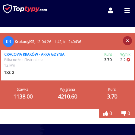
KR
Krokodyl92
, 12-04-26 11:42, id: 2404361
CRACOVIA KRAKÓW - ARKA GDYNIA
Kurs
Wynik
Piłka nożna Ekstraklasa
3.70
2-2
12 kwi
1x2: 2
Stawka
Wygrana
Kurs
1138.00
4210.60
3.70
0
0