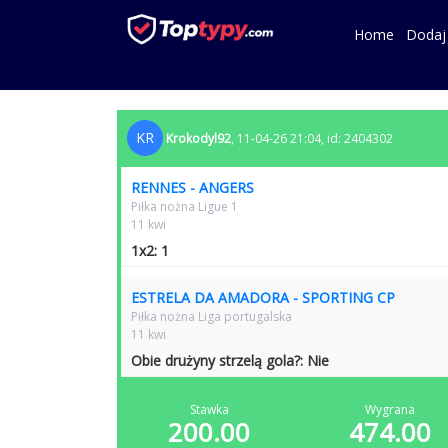
Home
Dodaj
KR
Krokodyl92
, 11-04-26 21:04, id: 2404302
RENNES - ANGERS
Piłka nożna Ligue 1
11 kwi
1x2: 1
ESTRELA DA AMADORA - SPORTING CP
Piłka nożna Liga portugalska
11 kwi
Obie drużyny strzelą gola?: Nie
Stawka
Wygrana
200.00
474.00