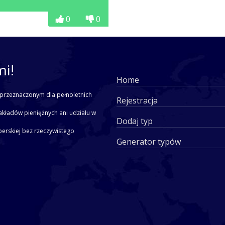
0
0
mi!
Home
przeznaczonym dla pełnoletnich
Rejestracja
akładów pieniężnych ani udziału w
Dodaj typ
yperskiej bez rzeczywistego
Generator typów