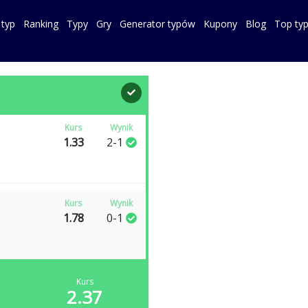
 typ
Ranking
Typy
Gry
Generator typów
Kupony
Blog
Top ty
Kurs
Wynik
1.33
2-1
Kurs
Wynik
1.78
0-1
Kurs
2.37