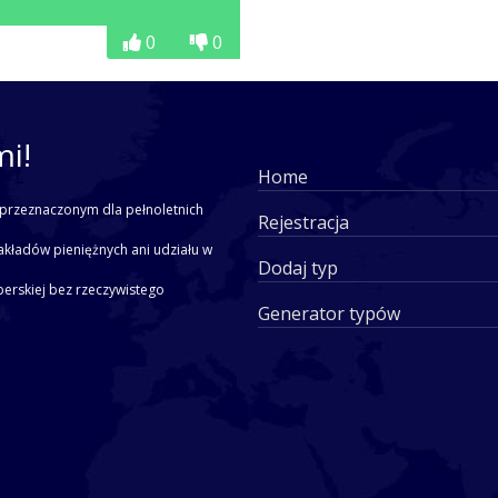
0
0
mi!
Home
przeznaczonym dla pełnoletnich
Rejestracja
akładów pieniężnych ani udziału w
Dodaj typ
yperskiej bez rzeczywistego
Generator typów