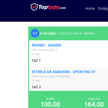
Home
Dodaj
KR
Krokodyl92
, 11-04-26 21:04, id: 2404301
RENNES - ANGERS
Piłka nożna Ligue 1
11 kwi
1x2: 1
ESTRELA DA AMADORA - SPORTING CP
Piłka nożna Liga portugalska
11 kwi
1x2: 2
Stawka
Wygrana
100.00
164.00