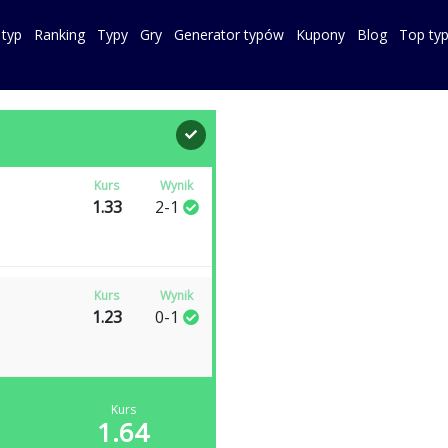
 typ
Ranking
Typy
Gry
Generator typów
Kupony
Blog
Top ty
Kurs
Wynik
1.33
2-1
Kurs
Wynik
1.23
0-1
Kurs
1.64