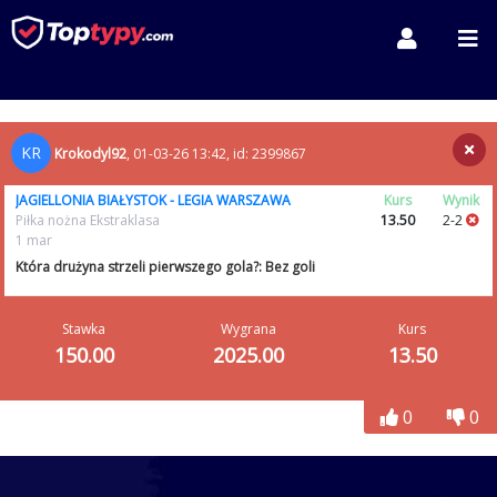
KR
Krokodyl92
, 01-03-26 13:42, id: 2399867
JAGIELLONIA BIAŁYSTOK - LEGIA WARSZAWA
Kurs
Wynik
Piłka nożna Ekstraklasa
13.50
2-2
1 mar
Która drużyna strzeli pierwszego gola?: Bez goli
Stawka
Wygrana
Kurs
150.00
2025.00
13.50
0
0