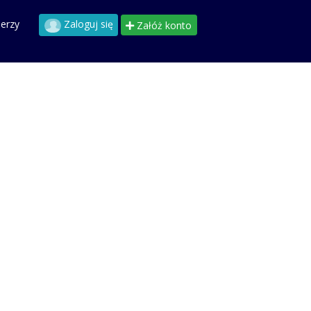
perzy
Zaloguj się
Załóż konto