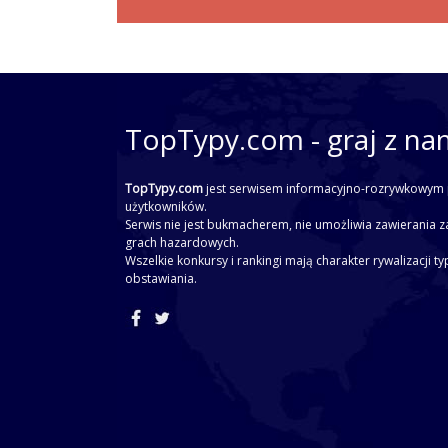
TopTypy.com - graj z na
TopTypy.com
jest serwisem informacyjno-rozrywkowym 
użytkowników.
Serwis nie jest bukmacherem, nie umożliwia zawierania z
grach hazardowych.
Wszelkie konkursy i rankingi mają charakter rywalizacji t
obstawiania.